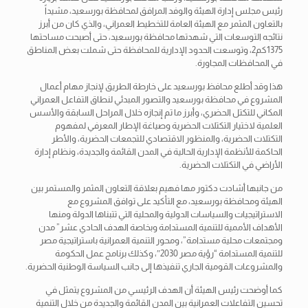
رئيس مجلس إدارة الهيئة والوفد المرافق لمحافظة بورسعيد، مشيداً
بالتعاون المثمر مع الهيئة العامة للتخطيط العمراني، والذي كان من أبرز
نتائجه التوسعات التي شهدتها محافظة بورسعيد، حتى أصبحت مساحتها
1375كم2، وتوسعت الحدود الإدارية للمحافظة حتى شملت بعض المناطق
في المحافظات المجاورة.
هذا وقد أطلع محافظ بورسعيد على خارطة الطريق لإنجاز مهام أعمال
المشروع في محافظة بورسعيد والتصور المبدئي لنطاق التفاعل العمراني
المكاني للتكتل الحضري، وأبرز ما تم إنجازه خلال المراحل السابقة والأسس
العلمية لاختيار التكتلات الحضرية وصياغة الإطار المعرفي لمفهوم
التكتلات الحضرية، والمنظور الاقتصادي للتجمعات الحضرية، والأطر
الحاكمة للأنظمة الإدارية الحالية في المدن القائمة والجديدة، ونظام إدارة
الأراضي في التكتلات الحضرية.
من جانبها أشادت دكتور مها فهيم بعلاقة التعاون المثمر والمستمر بين
الهيئة ومحافظة بورسعيد، مع التأكيد على توافق المشروع مع
الاستراتيجيات والسياسات الدولية والمحلية التي تتبناها الدولة ومنها
الأهداف الأممية للتنمية المستدامة وبخاصة الهدف الحادي عشر” مدن
ومجتمعات محلية مستدامة”، ومحور التنمية العمرانية باستراتيجية مصر
للتنمية المستدامة “رؤية مصر 2030″، وكذلك برنامج عمل الحكومة
والمشروعات القومية الجاري تنفيذها إلى جانب السياسة الوطنية الحضرية.
كما أوضحت رئيس الهيئة أن الهدف الرئيسي من المشروع يتمثل في
تحسين التفاعلات العمرانية بين المدن القائمة والجديدة من خلال التنمية