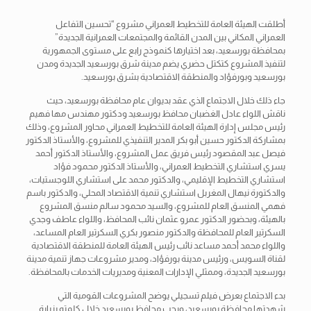
أطلقت الهيئة العامة للتخطيط العمراني مشروع “تحسين التفاعل
العمراني المكاني بين المدن القائمة والمجتمعات العمرانية الجديدة”
بمحافظة بورسعيد، بعد اختيارها كنموذج رابع على مستوى الجمهورية
لتنفيذ المشروع كتكتل حضري يضم مدينة شرق بورسعيد الجديدة ومدن
بورسعيد وبورفؤاد والمنطقة الاقتصادية بشرق بورسعيد.
جاء ذلك خلال الاجتماع الذي عقد بديوان عام محافظة
بورسعيد، حيث
ناقش اللواء عادل الغضبان محافظ بورسعيد ودكتور مهندس مها فهيم
رئيس مجلس إدارة الهيئة العامة للتخطيط العمراني محاور المشروع، وذلك
بمشاركة الدكتور حسين أبو بكر المدير التنفيذي للمشروع، والأستاذ الدكتور
فيصل عبد المقصود رئيس فريق عمل المشروع، والأستاذ الدكتور أحمد
يسري استشاري التخطيط العمراني، والأستاذ الدكتور محمود فؤاد
استشاري التخطيط الإقليمي، والدكتور محمد على استشاري اللوجستيات،
والدكتورة نيهال المغربل استشاري تنمية الاقتصاد المحلي، والدكتور باسم
فهمي المنسق العام للمشروع، والسيد محمود سالم منسق المشروع
بالهيئة، وبحضور الدكتور عمرو عثمان نائب المحافظ، واللواء عاطف وجدي
السكرتير العام للمحافظة والدكتور منصور بكري السكرتير العام المساعد،
واللواء محمد أحمد مساعد نائب رئيس الهيئة العامة للمنطقة الاقتصادية
لقناة السويس، ورئيس مدينة بورفؤاد، ومدير مشروعات جهاز تنمية مدينة
بورسعيد الجديدة، وممثلي الإدارات المعنية ومديريات الخدمات بالمحافظة.
بدء الاجتماع بعرض فيلم تسجيلي يوضح المشروعات القومية التي
شهدتها محافظة بورسعيد، ورحب محافظ بورسعيد خلال كلمته بزيارة