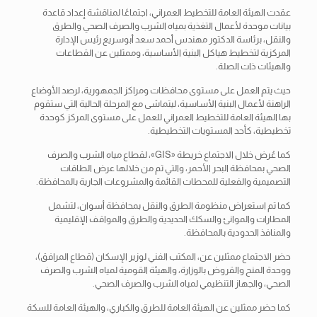
عقدت الهيئة العامة للتخطيط العمراني، اجتماعًا لمناقشة إعداد قاعدة
بيانات موحدة لأعمال التغذية بمياه الشرب والصرف الصحي والطرق
والنقل، برئاسة الدكتور مهندس أحمد سعد أبوسريع رئيس الإدارة
المركزية لتخطيط هياكل البنية الأساسية، وممثلين عن القطاعات
والهيئات ذات الصلة.
حيث يتم العمل على مستوى محافظات ومراكز الجمهورية، لرصد الأوضاع
الراهنة لأعمال البنية الأساسية، ليتماشى مع المرحلة الحالية التي ستقوم
بها
الهيئة العامة للتخطيط العمراني للعمل على مستوى المركز كوحدة
تخطيطية، كأحد المستويات التخطيطية.
كما عُرض خلال الاجتماع خريطة «GIS»، لقطاع مياه الشرب والصرف
الصحي بمحافظة البحر الأحمر، والتي تم من خلالها عرض الطاقات
التصميمية والفعلية للمحطات القائمة والمشروعات الجارية بالمحافظة.
كما تم استعراض منظومة الطرق والنقل بمحافظة أسوان، لتشمل
المطارات والموانئ والسكك الحديدية والطرق والمواقف الإقليمية
والمنافذ الحدودية بالمحافظة.
حضر الاجتماع ممثلين عن، المكتب الفني لوزير الإسكان (قطاع المرافق)،
ووحدة المنح والقروض بالوزارة، والهيئة القومية لمياه الشرب والصرف
الصحي، والجهاز التنظيمي لمياه الشرب والصرف الصحي.
كما حضر ممثلين عن الهيئة العامة للطرق والكباري، والهيئة العامة للسكة