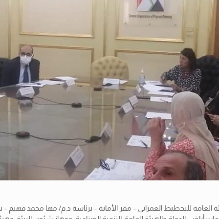
يئة العامة للتخطيط العمرانى – مقر الأمانة – برئاسة د.م/ مها محمد فهيم 
راضي الدولة والهيئة العامة للتنمية الصناعية، وجهاز شئون البيئة، وهيئة