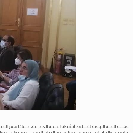
عقدت اللجنة النوعية لتخطيط أنشطة التنمية العمرانية، اجتماعًا بمقر اله
والبحوث والدراسات، وبحضور ممثلين عن المركز الوطني لتخطيط استخدامات أ