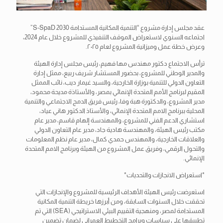
عقد مجلس إدارة مشروع “التنمية المكانية المستدامة S-SpaD 2030”
اجتماعه السنوي لاستعراض الموقف التنفيذي للمشروع خلال عام 2024،
وعرض خطة عمل وميزانية المشروع لعام ٢٠٢٥.
ترأس
الاجتماع دكتور مهندس مها فهيم، رئيس مجلس إدارة الهيئة
والمدير الوطني للمشروع، بحضور المستشار شريف ربيع، ممثل إدارة
التعاون الدولي للتنمية بوزارة الخارجية، والسيد غيمار ديب، نائب الممثل
المقيم لبرنامج الأمم المتحدة الإنمائي بمصر، والأستاذة مديحة محمود،
مدير المشروع، والدكتورة هبة وفا، رئيس فريق الدمج الاجتماعي والتنمية
المحلية ببرنامج الامم المتحدة الإنمائي، والأستاذ الدكتور هاني عياد،
استشاري الدعم الفني للمشروع، والمهندسة إلهام قاسم، مدير عام
مكتب رئيس الهيئة، والمهندسة هادية جاد، مدير عام التعاون الدولي
والعلاقات الخارجية، والمهندس حمدي كمال، مدير عام نظم المعلومات
والتحول الرقمي، وفريق عمل المشروع من الهيئة وبرنامج الامم المتحدة
الإنمائي.
*استعراض الانجازات والتحديات*
استعرضت رئيس الهيئة الأهداف الرئيسية للمشروع والإنجازات التي
تحققت خلال السنوات السابقة، ومن أبرزها خريطة التنمية المكانية
المستدامة لمصر، ومنهجية التقييم البيئي الاستراتيجي (SEA) التي تم
تطبيقها على سياسات وبرامج التخطيط العمراني لضمان تضمين