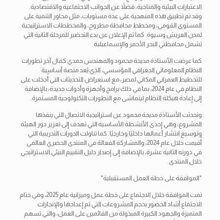
الاعتبارات البيئية والمناخية، فضلاً عن الجوانب الاجتماعية والاقتصادية.
وقد تم تطبيق هذه المنهجية على عدة مستويات، مثل محاور التنمية على
المستوى القومي، ومخطط محافظة مطروح، والمخططات الاستراتيجية
لمدن العريش وسيوة. كما تم الإعلان عن بدء التحضير للمرحلة الثانية التي
تشمل محافظتي البحر الأحمر والإسماعيلية.
كما عرضت الأستاذة مديحة محمود والمهندس حمدي كمال آخر تطورات
النظام المعلوماتي الجغرافي المؤسسي، الذي يُعد منصة أساسية
للتخطيط العمراني المكاني لمصر، مع استعراض التحديثات التي أُدخلت على
النظام في عام 2024، بما في ذلك برامج وأجهزة وأدوات جديدة، بالإضافة
إلى إعادة هيكلة النظام ليتماشى مع التطورات التكنولوجية المستمرة.
وتحدثت الأستاذة مديحة محمود عن استراتيجية الاتصال التي ينفذها
المشروع، وهي إحدى الأنشطة الأساسية التي تهدف إلى تعزيز دور الهيئة
وتوسيع انتشار أعمالها داخليًا وخارجيًا. كما تناولت الدورات التدريبية التي
أُقيمت خلال عام 2024، والمشاركة الفعالة في المنتدى الحضري العالمي
في دورته الثانية عشرة، بالإضافة إلى إصدار دليل التقييم البيئي الاستراتيجي
خلال المنتدى.
*الموافقة على خطة العمل المستقبلية*
تمت الموافقة خلال الاجتماع على خطة عمل وميزانية عام 2025، وفي ختام
الاجتماع أشاد الحضور بحجم المشروعات التي تم إعدادها والإنجازات
المتميزة والجهود الكبيرة المبذولة من القائمين على العمل، والتي تسهم