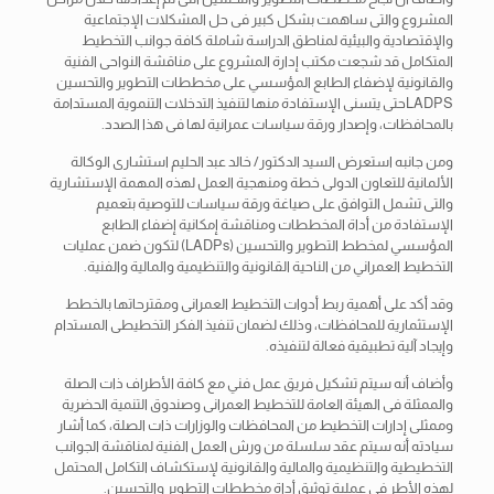
المشروع والتى ساهمت بشكل كبير فى حل المشكلات الإجتماعية
والإقتصادية والبيئية لمناطق الدراسة شاملة كافة جوانب التخطيط
المتكامل قد شجعت مكتب إدارة المشروع على مناقشة النواحى الفنية
والقانونية لإضفاء الطابع المؤسسي على مخططات التطوير والتحسين
LADPSحتى يتسنى الإستفادة منها لتنفيذ التدخلات التنموية المستدامة
بالمحافظات، وإصدار ورقة سياسات عمرانية لها فى هذا الصدد.
ومن جانبه استعرض السيد الدكتور/ خالد عبد الحليم استشارى الوكالة
الألمانية للتعاون الدولى خطة ومنهجية العمل لهذه المهمة الإستشارية
والتى تشمل التوافق على صياغة ورقة سياسات للتوصية بتعميم
الإستفادة من أداة المخططات ومناقشة إمكانية إضفاء الطابع
المؤسسي لمخطط التطوير والتحسين (LADPs) لتكون ضمن عمليات
التخطيط العمراني من الناحية القانونية والتنظيمية والمالية والفنية.
وقد أكد على أهمية ربط أدوات التخطيط العمرانى ومقترحاتها بالخطط
الإستثمارية للمحافظات، وذلك لضمان تنفيذ الفكر التخطيطى المستدام
وإيجاد آلية تطبيقية فعالة لتنفيذه.
وأضاف أنه سيتم تشكيل فريق عمل فني مع كافة الأطراف ذات الصلة
والممثلة فى الهيئة العامة للتخطيط العمرانى وصندوق التنمية الحضرية
وممثلى إدارات التخطيط من المحافظات والوزارات ذات الصلة، كما أشار
سيادته أنه سيتم عقد سلسلة من ورش العمل الفنية لمناقشة الجوانب
التخطيطية والتنظيمية والمالية والقانونية لإستكشاف التكامل المحتمل
لهذه الأطر في عملية توثيق أداة مخططات التطوير والتحسين.