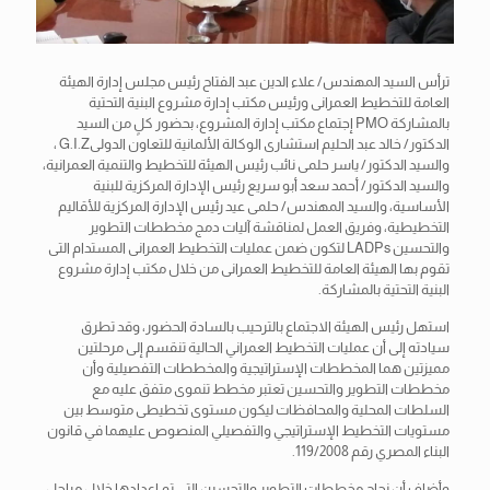
ترأس السيد المهندس/ علاء الدين عبد الفتاح رئيس مجلس إدارة الهيئة
العامة للتخطيط العمرانى ورئيس مكتب إدارة مشروع البنية التحتية
بالمشاركة PMO إجتماع مكتب إدارة المشروع، بحضور كلٍ من السيد
الدكتور/ خالد عبد الحليم استشارى الوكالة الألمانية للتعاون الدولىG.I.Z ،
والسيد الدكتور/ ياسر حلمى نائب رئيس الهيئة للتخطيط والتنمية
العمرانية،
والسيد الدكتور/ أحمد سعد أبو سريع رئيس الإدارة المركزية للبنية
الأساسية، والسيد المهندس/ حلمى عيد رئيس الإدارة المركزية للأقاليم
التخطيطية، وفريق العمل لمناقشة آليات دمج مخططات التطوير
والتحسين LADPs لتكون ضمن عمليات التخطيط العمرانى المستدام التى
تقوم بها الهيئة العامة للتخطيط العمرانى من خلال مكتب إدارة مشروع
البنية التحتية بالمشاركة.
استهل رئيس الهيئة الاجتماع بالترحيب بالسادة الحضور، وقد تطرق
سيادته إلى أن عمليات التخطيط العمراني الحالية تنقسم إلى مرحلتين
مميزتين هما المخططات الإستراتيجية والمخططات التفصيلية وأن
مخططات التطوير والتحسين تعتبر مخطط تنموى متفق عليه مع
السلطات المحلية والمحافظات ليكون مستوى تخطيطى متوسط بين
مستويات التخطيط الإستراتيجي والتفصيلي المنصوص عليهما في قانون
البناء المصري رقم 119/2008.
وأضاف أن نجاح مخططات التطوير والتحسين التى تم إعدادها خلال مراحل