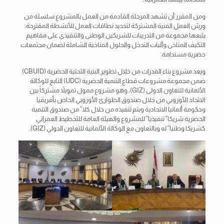
ومن المقرر أن تشهد المرحلة القادمة من العمل بالمشروع سلسلة من
ورش العمل الفنية المشتركة لتحديد نطاقات العمل للأنشطة المقترحة،
يتبعها مجموعة من التدريبات للشريكين الوطنى والتنفيذى على مفاهيم
التكيف المناخى وآليات التدخل والحلول المناخية الشاملة لضمان مجتمعات
حضرية مستدامة.
ويعد مشروع بناء القدرات من خلال تطوير البنية التحتية الحضرية (CBUID)
ضمن مجموعة مشروعات قطاع التنمية الحضرية (UDC) التابع للوكالة
الألمانية للتعاون الدولى (GIZ)، وهو مشروع ممول تمويلاً مشتركاً بين
الاتحاد الأوروبي من خلال صندوق الطوارئ الأوروبي الخاص بأفريقيا
وحكومة ألمانيا الاتحادية ويتم تنفيذه من خلال كلاﹰ من صندوق التنمية
الحضرية شريكاﹰ تنفيذياﹰ للمشروع والهيئة العامة للتخطيط العمراني
كشريكا وطنياﹰ له وبالتعاون مع الوكالة الألمانية للتعاون الدولي (GIZ).