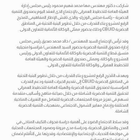
شاركت دكتور مهندس مها محمد فهيم محمود رئيس مجلس إدارة
الهيئة العامة للتخطيط العمرانى بالإجتماع الذى انعقد اليوم بصندوق التنمية
الحضرية – رئاسة مجلس الوزراء- والذى ناقش الإطار المفاهيمى للمخرج
الرابع لمشروع بناء القدرات من خلال تطوير البنية التحتية في المناطق
الحضرية CBUID وذلك بحضور ممثلي الوكالة الألمانية للتعاون الدولى.
وقد ترأس الإجتماع السيد المهندس / خالد محمد صديق رئيس مجلس
إدارة صندوق التنمية الحضرية بحضور السيد المهندس/ فرانسوا منجيليه
منسق قطاع التنمية الحضرية بالوكالة الألمانية للتعاون الدولى ورئيس
المشروع بالوكالة، وممثلى صندوق التنمية الحضرية والهيئة العامة
للتخطيط العمرانى والوكالة الألمانية للتعاون الدولى.
ويهدف المُخرج الرابع لمشروع بناء القدرات من خلال تطوير البنية التحتية
في المناطق الحضرية CBUID إلى تقديم الخبرات الفنية ودعم القدرات
المؤسسية لصندوق التنمية الحضرية والهيئة العامة للتخطيط العمراني
لتحقيق التنمية الحضرية الشاملة من خلال صياغة مناهج وأساليب متقدمة
تسهم في تعزيز مرونة المجتمعات الحضرية للتعامل مع التغيرات المناخية
المختلفة وإدماج معايير الشمول الاجتماعي بمنهجيات التنمية الحضرية
الشاملة.
وقد سلط الاجتماع الضوء على أهمية دراسة فجوات التكيف المناخى في
المدن والمناطق الحضرية، ودراسة مدى مرونة وصمود المجتمعات المحلية
في مواجهة التحديات الإجتماعية والإقتصادية، وقدرتها على التأقلم لضمان
استدامة بيئتها العمرانية.