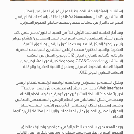
استقبلت الهيئة العامة للتخطيط العمراني فريق العمل من المكتب
الاستشاري الألماني GFA&Geocodies والمكلف باستحداث نظام رقمي
لدعم اتخاذ القرار في عمليات تحديد وتصنيف مناطق التطوير العمراني.
وقد أدار الجلسة النقاشية الأولى كلاﹰ من السيد الدكتور / ياسر حلمى نائب
رئيس الهيئة للتخطيط والتنمية العمرانية والسيد المهندس/ هشام جوهر
رئيس الإدارة
المركزية للمعلومات والتحول الرقمي بصندوق التنمية
الحضرية، والسيد الدكتور/ مهاب الرفاعي استشارى السياسات الحضرية
بالوكالة الألمانية للتعاون الدولى GIZ ، وفريق العمل من المكتب
الإستشاري GFA&Geocodies، ومجموعة كبيرة من المشاركين من
الهيئة العامة للتخطيط العمراني وصندوق التنمية الحضرية والوكالة
الألمانية للتعاون الدولي GIZ.
وخلال الجلسة تم استعراض ومناقشة الواجهة الرئيسية للنظام الرقمى
(Web Interface). وعلى مدار ثلاثة أيام تضمنت ورش العمل برنامجاﹰﹰ
تدريبياﹰ متكاملاﹰ للسادة المشاركين عن كيفية إدارة واستخدام النظام
وتحديثه من خلال المتعاملين مع النظام الرقمى والمستخدمين النهائيين
وكيفية استخدام الذكاء الإصطناعى A.I وصور الأقمار الصناعية لتحليل
العمران المصري للحصول على المعلومات والبيانات المختلفة التي يحتاجها
النظام.
ويعد الهدف من استحداث النظام الرقمي هو تحديد وتصنيف مناطق
التطوير العمراني بطريقة رقمية متطورة ، وما يتبع ذلك من تبنى الآليات