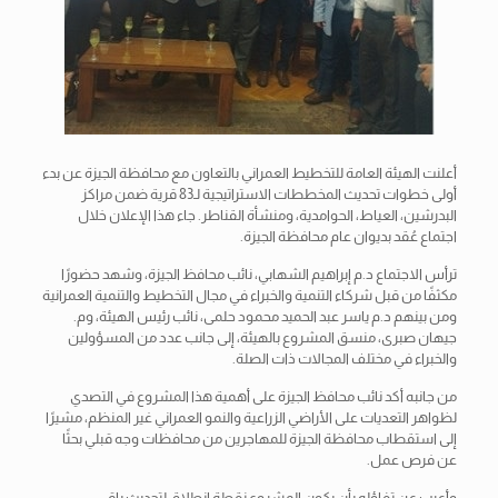
أعلنت الهيئة العامة للتخطيط العمراني بالتعاون مع محافظة الجيزة عن بدء
أولى خطوات تحديث المخططات الاستراتيجية لـ83 قرية ضمن مراكز
البدرشين، العياط، الحوامدية، ومنشأة القناطر. جاء هذا الإعلان خلال
اجتماع عُقد بديوان عام محافظة الجيزة.
ترأس الاجتماع د.م إبراهيم الشهابي، نائب محافظ الجيزة، وشهد حضورًا
مكثفًا من قبل شركاء التنمية والخبراء في مجال التخطيط والتنمية العمرانية
ومن بينهم د.م ياسر عبد الحميد محمود حلمى، نائب رئيس الهيئة، وم.
جيهان صبرى، منسق المشروع بالهيئة، إلى جانب عدد من المسؤولين
والخبراء في مختلف المجالات ذات الصلة.
من جانبه أكد نائب محافظ الجيزة على أهمية هذا المشروع في التصدي
لظواهر التعديات على الأراضي الزراعية والنمو العمراني غير المنظم، مشيرًا
إلى استقطاب محافظة الجيزة للمهاجرين من محافظات وجه قبلي بحثًا
عن فرص عمل.
وأعرب عن تفاؤله بأن يكون المشروع نقطة انطلاق لتحديث باقى