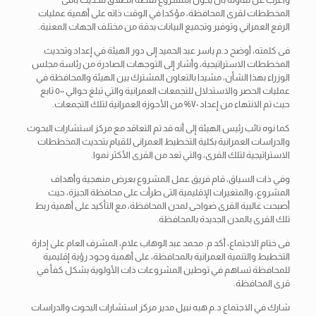
المخططات لقرى المحافظة، مؤكدا في الوقت ذاته على أهمية عمليات
الرفع العمراني وتوفير وتجميع البيانات بدقة من مختلف الجهات المعنية.
فى كلمته، أوضح د.م ياسر عبد الحميد إلى دور الهيئة في إعداد وتحديث
المخططات الاستراتيجية، وأشار إلى التوجهات الصادرة من رئاسة مجلس
الوزراء بهذا الشأن، مشيدا بالتعاون المشترك بين الهيئة والمحافظة في
عمليات الحصر والاستدلال للتجمعات العمرانية والتي تبلغ حوالي ٥٠٠ تابع
حيث تم الانتهاء من إعداد ٧٠% من الأحوزة العمرانية لتلك التجمعات.
كما نوه نائب رئيس الهيئة إلى أنه قد تم التعاقد مع مركز استشارات البحوث
والدراسات العمرانية بكلية التخطيط العمرانى للقيام بتحديث المخططات
الاستراتيجية لتلك القرى، والتي تعد من القرى الأكثر نموا.
وفي ذات السياق، قام فريق عمل المشروع بعرض منهجية وأهداف
المشروع، والمتغيرات الإقليمية التى طرأت على محافظة الجيزة، حيث
أصبحت غالبية القرى ضواحى لمدن المحافظة، مع التأكيد على أهمية ربط
تلك القرى بالمدن الجديدة بالمحافظة.
فى ختام الاجتماع، أكد م. محمد عبد الوهاب علام، المشرف العام على إدارة
التخطيط والتنمية العمرانية بالمحافظة، على أهمية وجود رؤية إقليمية
للمحافظة تساهم في توطين المشروعات ذات الأولوية بشكل كفأ في
قرى المحافظة.
شارك في الاجتماع د.م هبه نبيل مدير مركز استشارات البحوث والدراسات