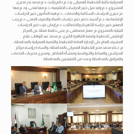
العمرانية بكلية التخطيط العمرانى، و د.م حاتم راشد، د.م محمد بدر مديرى
المشروع، د.م وليد نبيل خبير الدراسات الاقليمية، د.م مها فتحى، ود.م مها
عز خبيرى الدراسات السكانية والخدمات ، د.م هبه المأمون خبير الدراسات
الإقتصادية، د.م أشرف خضر خبير دراسات المياه والصرف الصحى، د.م رجب
الصغير خبير دراسة الكهرباء والاتصالات، د.م إيمان عزت خبير الدراسات
البيئية بالمشروع، م. معتز مصطفى، م. يحيى حافظ ممثلا عن المركز
الإقليمى لتخطيط وتنمية القاهرة الكبرى، م.محمد عبد الوهاب علام
المشرف العام على الإدارة العامة للتخطيط والتنمية العمرانية بالمحافظة،
م. دعاء محمد مدير التخطيط العمراني بالمحافظة، والسادة رؤساء مراكز
البدراشين والعياط والحوامدية ومنشأة القناطر ، ومديرى مديريات الخدمات
والمرافق بالمحافظة وعدد من التنفيذيين بالمحافظة.