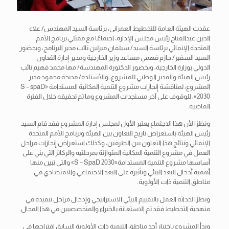
عقدت الهيئة العامة للتخطيط العمراني، برئاسة السيد المهندس/ علاء
الدين عبدالفتاح رئيس مجلس الإدارة، اجتماعًا مع ممثلي برنامج الأمم
المتحدة الإنمائي برئاسة السيد/ سيلفان ميرلين نائب مدير البرنامج، وبحضور
السيد السفير/ حازم فهمي مساعد وزير الخارجية ومدير إدارة التعاون
الدولي بوزارة الخارجية، وبحضور الدكتورة المهندسة/ مها محمد فهيم نائب
رئيس الهيئة والمدير الوطني
للمشروع، والأستاذة/ مديحة محمود مدير
المشروع، لمناقشة إنجازات مشروع التنمية المكانية المستدامة «S – spaD
2030»، للوقوف على آخر مستجدات المشروع وما تم تحقيقه خلال الفترة
الماضية.
ونظرًا لأن هذا الاجتماع يعتبر الأول لمجلس إدارة المشروع فقد قام السيد
رئيس الهيئة باستعراض تاريخ التعاون بين الهيئة وبرنامج الأمم المتحدة
الإنمائي ونتائج هذا التعاون بين الطرفين، وكذلك استعراض إنجازات مراحل
العمل في مشروع التنمية المكانية المتوازنة بمرحلتيه والركائز التي بني على
أساسها مشروع التنمية المستدامة«S – SpaD 2030» والتي تبين منها
أهمية أدخال البعد البيئي وتأثيره على البعد الاجتماعي والاقتصادي في
مناطق التنمية ذات الأولوية.
ونظرًا لحداثة العمل بالتقييم البيئي الاستراتيجي وإدخال مراحل تنفيذه في
منهجية التخطيط فقد تم الاستعانة بالخبراء والمتخصصيين في هذا المجال.
وبدأ المشروع باختيار أحد مناطق التنمية ذات الأولوية السابق اقتراحها في