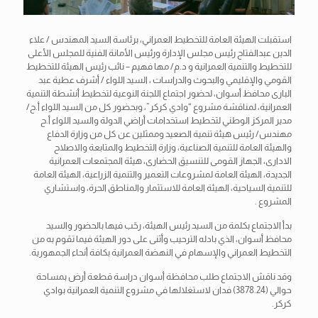
استقبلت الهيئة العامة للتخطيط العمراني، برئاسة السيد المهندس / علاء
الدين عبدالفتاح رئيس مجلس الإدارة ورئيس الأمانة الفنية للمجلس الأعلى
للتخطيط والتنمية العمرانية و د.م/ مها فهيم – نائب رئيس الهيئة للتخطيط
القومي والإقليمي والبحوث والدراسات ، السيد اللواء / أشرف عطية عبد
البارى محافظ أسوان، لحضور اجتماع اللجنة النوعية لتخطيط أنشطة التنمية
العمرانية، لمناقشة مشروع “وادي كركر”، وبحضور كل من السيد اللواء
أ.ح/
مدير المركز الوطني لتخطيط استخدامات أراضي الدولة والسيد اللواء أ.ح
مهندس/ رئيس هيئة تنمية الصعيد وممثلين عن كل من وزارة الدفاع
والهيئة العامة للتنمية الصناعية، وزارة التخطيط والمتابعة والاصلاح
الادارى، الجهاز القومى للتنسيق الحضارى، هيئة المجتمعات العمرانية
الجديدة، الهيئة العامة لمشروعات التعمير والتنمية الزراعية، الهيئة العامة
للتنمية السياحية، الهيئة العامة للاستثمار والمناطق الحرة، واستشاري
المشروع .
بدأ الاجتماع بكلمة من السيد رئيس الهيئة، رحّب فيها بالحضور والسيد
محافظ أسوان، الذي بادله الترحيب وأثنى على دور الهيئة فيما تقوم به من
التخطيط العمراني والإسهام في النهضة العمرانية بكافة أنحاء الجمهورية.
وقد ناقش الاجتماع طلب محافظة أسوان دراسة قطعة أرض بمساحة
حوالي (3878.24) فدان لاستغلالها في مشروع التنمية العمرانية بوادي
كركر.