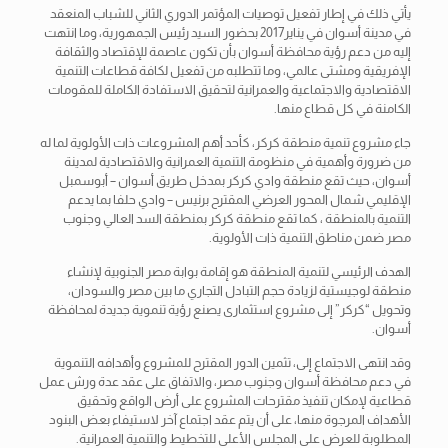
يأتي ذلك في إطار تفعيل توصيات المؤتمر الدوري الثاني للشباب المنعقد
في مدينة أسوان في يناير2017 بحضور السيد رئيس الجمهورية، وما انتهت
إليه من دعم رؤية محافظة أسوان بأن تكون عاصمة للإقتصاد والثقافة
الإفريقية ومشتى عالمي، وما تتطلبه من تفعيل لكافة قطاعات التنمية
الاقتصادية والاجتماعية والعمرانية لتحقيق الاستفادة الكاملة للمقومات
الكامنة في كل قطاع منها.
جاء مشروع تنمية منطقة كركر، كأحد أهم المشروعات ذات الأولوية لما له
من ضرورة وأهمية في منظومة التنمية العمرانية والاقتصادية لمدينة
أسوان، حيث تقع منطقة وادي كركر بمدخل طريق أسوان – أبوسمبل
الإقليمي شمال المحور العرضي المقترح برنيس – وادي حلفا بما يدعم
التنمية بالمنطقة ، كما تقع منطقة كركر بمنطقة السد العالي وجنوب
مصر ضمن مناطق التنمية ذات الأولوية.
الهدف الرئيسي لتنمية المنطقة هو إقامة بوابة مصر الجنوبية لإنشاء
منطقة لوجيستية لزيادة حجم التبادل التجاري ما بين مصر والسودان،
وتحويل “كركر” إلى مشروع استثمارى يصنع رؤية تنموية جديدة لمحافظة
أسوان.
وقد انتهى الاجتماع إلى، تثمين الدور المقترح للمشروع وأهدافه التنموية
في دعم محافظة أسوان وجنوب مصر، والاتفاق على عقد عدة ورش عمل
قطاعية لإمكان تنفيذ مقترحات المشروع على أرض الواقع وتحقيق
الأهداف المرجوة منها، على أن يتم عقد اجتماع آخر لاستيفاء بعض البنود
المطلوبة للعرض على المجلس الأعلى للتخطيط والتنمية العمرانية.