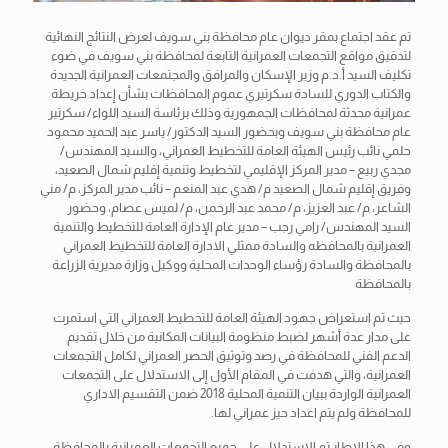
تم عقد اجتماع بمقر ديوان عام محافظة بني سويف لعرض النتائج النهائية
لتدقيق مواقع التجمعات العمرانية التابعة لمحافظة بني سويف في ضوء
تكليف السيد أ.د.م وزير الإسكان والمرافق والمجتمعات العمرانية الجديدة
والكتاب الدوري للسادة سكرتيري عموم المحافظات بشأن إعداد خريطة
عمرانية محدثة لمحافظات الجمهورية وذلك برئاسة السيد اللواء/ سكرتير
عام محافظة
بني سويف وبحضور السيد الدكتور/ ياسر عبد الحميد محمود
حلمي نائب رئيس الهيئة العامة للتخطيط العمراني، والسيد المهندس/
مجدي ربيع – مدير المركز الإقليمي لتخطيط وتنمية إقليم شمال الصعيد،
وفريق إقليم شمال الصعيد م/ هدي عبد المنعم – نائب مدير المركز، م/ مني
الشاعر، م/ عبد العزيز، م/ محمد عبد الرحمن، م/ لميس عصام، وحضور
السيد المهندس/ رامي رجب – مدير عام الإدارة العامة للتخطيط والتنمية
العمرانية بالمحافظه والسادة ممثلي الادارة العامة للتخطيط العمراني
بالمحافظة والسادة رؤساء الوحدات المحلية ووكيل وزارة مديرية الزراعة
بالمحافظة
حيث تم استعراض جهود الهيئة العامة للتخطيط العمراني التي استمرت
على مدار عدة أشهر لضبط منظومة البيانات المكانية من خلال تقديم
الدعم الفني للمحافظة في رصد وتوثيق الحصر العمراني لكامل التجمعات
العمرانية، والتي هدفت في المقام الأول إلى الاستدلال على التجمعات
العمرانية الواردة ببيان التنمية المحلية 2018 ضمن التقسيم الاداري
للمحافظة ولم يتم اعداد حيز عمراني لها.
وفي هذا الإطار تم الاستدلال على جميع التجمعات العمرانية بالمحافظة