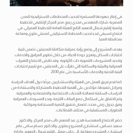
في إطار جهودها المستمرة لتحديث المخططات الاستراتيجية للمدن
المصرية، شارك المهندس مجدي ربيع، مدير المركز الإقليمي لتخطيط
وتنمية إقليم شمال الصعيد التابع للهيئة العامة للتخطيط العمراني، في
اجتماع تنسيقي لبدء تحديث المخطط الاستراتيجي لمدينتي ملوي ومغاغة
بمحافظة المنيا.
يهدف المشروع إلى وضع رؤية عمرانية متكاملة للمدينتين، تضمن تلبية
احتياجات السكان وتعزيز جودة الحياة، من خلال تطوير المرافق والخدمات
وتحديد
المشروعات التنموية ذات الأولوية. وقد ناقش الاجتماع التغيرات
العمرانية والبيئية والسكانية التي طرأت على المدينتين، مع تقييم احتياجات
البنية التحتية والخدمات الأساسية حتى عام 2030.
كما قدم فريق العمل من الهيئة والاستشاريين عرضًا حول أهداف الدراسة
ومراحل تنفيذها، مؤكدين على أهمية التخطيط بالمشاركة والاستفادة من
الدراسات السابقة لمعالجة التحديات الاجتماعية والاقتصادية والعمرانية.
وتم الاتفاق على استكمال جمع البيانات اللازمة، وبدء المسوحات العمرانية
وفق جدول زمني محدد، لضمان تحقيق التنمية المستدامة ومواكبة
التطورات المستقبلية في مختلف القطاعات.
حضر الاجتماع المهندسة هدى عبد المنعم، نائب مدير المركز، والدكتور
سعيد حسانين، استشاري المشروع بملوى، والدكتور حسام سامى عامر
استشارى المشروع بمغاغة، إلى جانب ممثلي إقليم شمال الصعيد، وإدارة