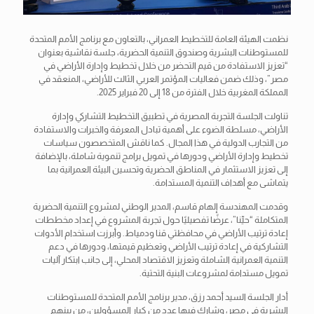
نظمت الهيئة العامة للتخطيط العمراني، بالتعاون مع برنامج الأمم المتحدة
للمستوطنات البشرية وصندوق التنمية الحضرية، جلسة نقاشية بعنوان
“تعزيز الاستفادة من قيم التحضر من خلال تخطيط وإدارة الأراضي في
مصر”، وذلك ضمن فعاليات المؤتمر العربي الثالث للأراضي، المنعقد في
المملكة المغربية خلال الفترة من 18 إلى 20 فبراير 2025.
تناولت الجلسة التجربة المصرية في تطبيق التخطيط التشاركي وإدارة
الأراضي، مسلطة الضوء على
أهمية تبادل المعرفة والخبرات والاستفادة
من التجارب الدولية في هذا المجال. كما ناقش المتخصصون سياسات
تخطيط وإدارة الأراضي ودورها في تمويل برامج تنموية شاملة، بالإضافة
إلى تعزيز الاستثمار في المناطق الحضرية وتحسين البيئة العمرانية بما
يتماشى مع أهداف التنمية المستدامة.
وقدمت المهندسة إلهام قاسم، المدير الوطني لمشروع التنمية الحضرية
المتكاملة “حيِّنا”، عرضًا تفصيليًا حول تجربة المشروع في إعداد مخططات
إعادة ترتيب الأراضي في محافظتي قنا ودمياط. وأبرزت استخدام الأدوات
التشاركية في إعادة ترتيب الأراضي وتعظيم قيمتها، ودورها في دعم
التنمية العمرانية الشاملة وتعزيز الاقتصاد المحلي، إلى جانب ابتكار آليات
تمويل مستدامة لمشروعات البنية التحتية.
أدار الجلسة السيد أحمد رزق، مدير برنامج الأمم المتحدة للمستوطنات
البشرية في مصر، وشارك فيها عدد من كبار المسؤولين، من بينهم