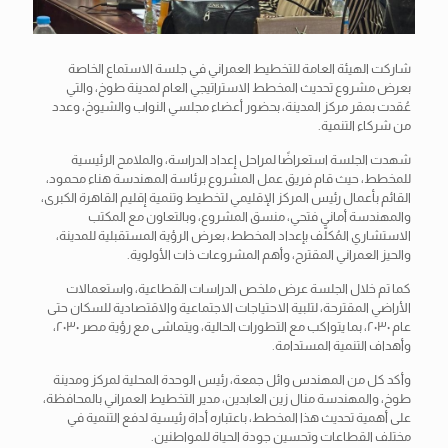
شاركت الهيئة العامة للتخطيط العمراني في جلسة الاستماع الخاصة
بعرض مشروع تحديث المخطط الاستراتيجي العام لمدينة طوخ، والتي
عُقدت بمقر مركز المدينة، بحضور أعضاء مجلسي النواب والشيوخ، وعدد
من شركاء التنمية.
شهدت الجلسة استعراضًا لمراحل إعداد الدراسة، والملامح الرئيسية
للمخطط، حيث قام فريق عمل المشروع برئاسة المهندسة هناء محمود،
القائم بأعمال رئيس المركز الإقليمي لتخطيط وتنمية إقليم القاهرة
الكبرى،
والمهندسة أماني فتحي، منسق المشروع، وبالتعاون مع المكتب
الاستشاري المُكلَّف بإعداد المخطط، بعرض الرؤية المستقبلية للمدينة،
والحيز العمراني المقترح، وأهم المشروعات ذات الأولوية.
كما تم خلال الجلسة عرض ملخص الدراسات القطاعية، واستعمالات
الأراضي المقترحة، لتلبية الاحتياجات الاجتماعية والاقتصادية للسكان حتى
عام ٢٠٣٠، بما يتواكب مع التطورات الحالية، ويتماشى مع رؤية مصر ٢٠٣٠،
وأهداف التنمية المستدامة.
وأكد كل من المهندس وائل جمعة، رئيس الوحدة المحلية لمركز ومدينة
طوخ، والمهندسة منال زين العابدين، مدير التخطيط العمراني بالمحافظة،
على أهمية تحديث هذا المخطط، باعتباره أداة رئيسية لدفع التنمية في
مختلف القطاعات وتحسين جودة الحياة للمواطنين.