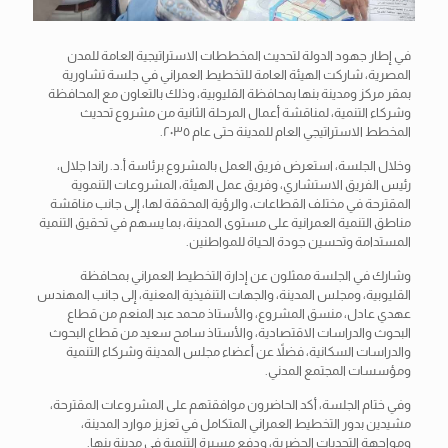
في
إطار جهود الدولة لتحديث المخططات الاستراتيجية العامة للمدن
المصرية، شاركت الهيئة العامة للتخطيط العمراني في جلسة تشاورية
بمقر مركز ومدينة بنها بمحافظة القليوبية، وذلك بالتعاون مع المحافظة
وشركاء التنمية، لمناقشة أعمال المرحلة الثانية من مشروع تحديث
المخطط الاستراتيجي العام للمدينة حتى عام ٢٠٣٥.
وخلال الجلسة، استعرض فريق العمل بالمشروع برئاسة أ.د. راندا جلال،
رئيس الفريق الاستشاري، وفريق عمل الهيئة، المشروعات التنموية
المقترحة في مختلف القطاعات، والرؤية المحققة لها، إلى جانب مناقشة
مناطق التنمية العمرانية على مستوى المدينة، بما يسهم في تحقيق التنمية
المستدامة وتحسين جودة الحياة للمواطنين.
وشارك في الجلسة ممثلون عن إدارة التخطيط العمراني بمحافظة
القليوبية، ومجلس المدينة، والجهات التنفيذية المعنية، إلى جانب المهندس
عهدي عادل، منسق المشروع، والأستاذ محمد عبد المنعم من قطاع
البحوث والدراسات الاقتصادية، والأستاذ سامح سعيد من قطاع البحوث
والدراسات السكانية، فضلاً عن أعضاء مجلس المدينة وشركاء التنمية
ومؤسسات المجتمع المدني.
وفي ختام الجلسة، أكد الحاضرون موافقتهم على المشروعات المقترحة،
مشيدين بدور التخطيط العمراني المتكامل في تعزيز موارد المدينة،
ومواجهة التحديات الحضرية، ودفع مسيرة التنمية في مدينة بنها.