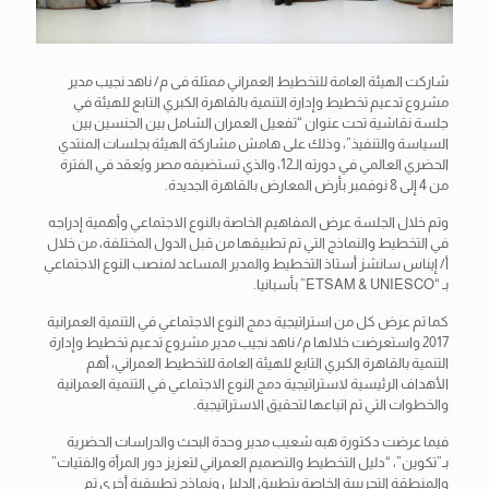
شاركت الهيئة العامة للتخطيط العمراني ممثلة فى م/ ناهد نجيب مدير
مشروع تدعيم تخطيط وإدارة التنمية بالقاهرة الكبري التابع للهيئة في
جلسة نقاشية تحت عنوان “تفعيل العمران الشامل بين الجنسين بين
السياسة والتنفيذ”، وذلك على هامش مشاركة الهيئة بجلسات المنتدي
الحضري العالمي في دورته الـ12، والذي تستضيفه مصر ويُعقد في الفترة
من 4 إلى 8 نوفمبر بأرض المعارض بالقاهرة
الجديدة.
وتم خلال الجلسة عرض المفاهيم الخاصة بالنوع الاجتماعي وأهمية إدراجه
في التخطيط والنماذج التي تم تطبيقها من قبل الدول المختلفة، من خلال
أ/ إيناس سانشز أستاذ التخطيط والمدير المساعد لمنصب النوع الاجتماعي
بـ “ETSAM & UNIESCO” بأسبانيا.
كما تم عرض كل من استراتيجية دمج النوع الاجتماعي في التنمية العمرانية
2017 واستعرضت خلالها م/ ناهد نجيب مدير مشروع تدعيم تخطيط وإدارة
التنمية بالقاهرة الكبري التابع للهيئة العامة للتخطيط العمراني، أهم
الأهداف الرئيسية لاستراتيجية دمج النوع الاجتماعي في التنمية العمرانية
والخطوات التي تم اتباعها لتحقيق الاستراتيجية.
فيما عرضت دكتورة هبه شعيب مدير وحدة البحث والدراسات الحضرية
بـ”تكوين”، “دليل التخطيط والتصميم العمراني لتعزيز دور المرأة والفتيات”
والمنطقة التجريبية الخاصة بتطبيق الدليل ونماذج تطبيقية أخري تم