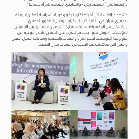
دراستها مثل ” منطقة زنين – والمناطق الصديقة للمرأة بدمياط “.
وشهدت الجلسة التي أدارتها كارينا ارفيزو خبيرة السياسة الحضرية -زمالة
همفري سبارز في MIT ونائب السكرتير الوطني للتطوير الحضري
والإسكان في المكسيك سابقا ، مشاركة أ/ رضوي أحمد الرئيس التنفيذي
لمؤسسة ” مونتن فيو ” حيث تم التعرف علي المشروعات والتوعية التي
تقوم بها المؤسسة لدعم المرأة والفتيات بالمجتمع ومجالات العمل التقني
والفني التي ساهمت فيه العديد من الفتيات بقري الصعيد.