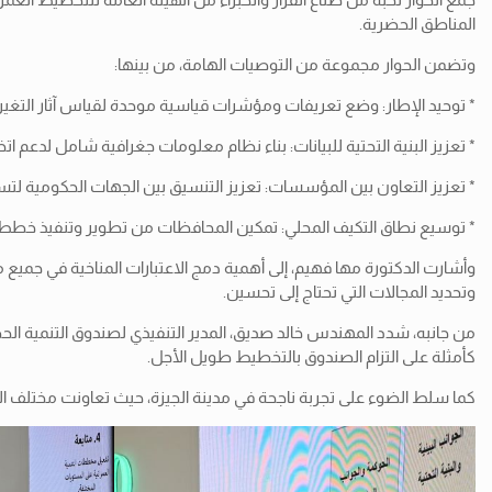
المناطق الحضرية.
وتضمن الحوار مجموعة من التوصيات الهامة، من بينها:
* توحيد الإطار: وضع تعريفات ومؤشرات قياسية موحدة لقياس آثار التغيرات
* تعزيز البنية التحتية للبيانات: بناء نظام معلومات جغرافية شامل لدعم اتخاذ
* تعزيز التعاون بين المؤسسات: تعزيز التنسيق بين الجهات الحكومية لتس
* توسيع نطاق التكيف المحلي: تمكين المحافظات من تطوير وتنفيذ خطط للت
وأشارت الدكتورة مها فهيم، إلى أهمية دمج الاعتبارات المناخية في جميع 
وتحديد المجالات التي تحتاج إلى تحسين.
من جانبه، شدد المهندس خالد صديق، المدير التنفيذي لصندوق التنمية ال
كأمثلة على التزام الصندوق بالتخطيط طويل الأجل.
كما سلط الضوء على تجربة ناجحة في مدينة الجيزة، حيث تعاونت مختلف الجهات