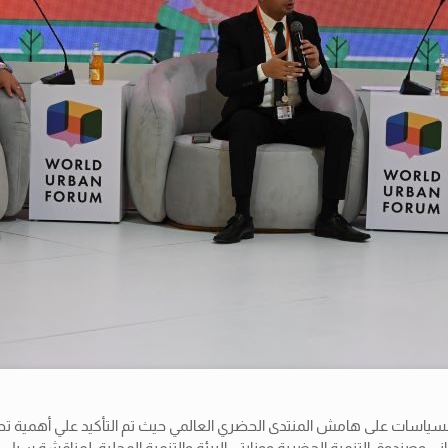
ياسات على هامش المنتدى الحضري العالمي حيث تم التأكيد علي أهمية تحقي
راني وصندوق التنمية الحضرية ووزارتي البيئة والتنمية المحلية، لمناقشة س