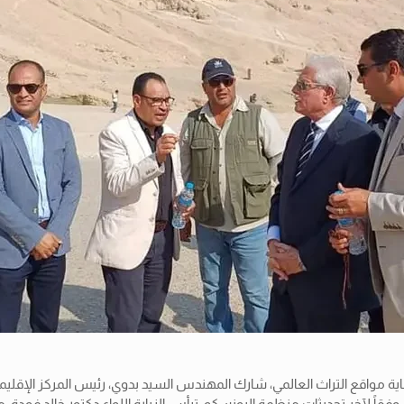
ة مواقع التراث العالمي، شارك المهندس السيد بدوي، رئيس المركز الإقليمي 
قاً لآخر تحديثات منظمة اليونسكو. ترأس الزيارة اللواء دكتور خالد فودة، 