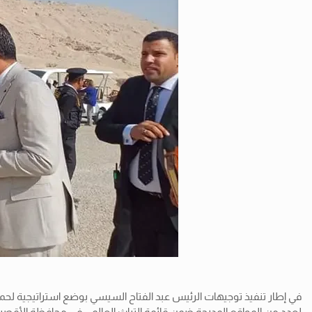
في إطار تنفيذ توجيهات الرئيس عبد الفتاح السيسي بوضع استراتيجية لحماي
لعدد من المواقع المدرجة ضمن قائمة التراث العالمي في محافظة الأقصر وف