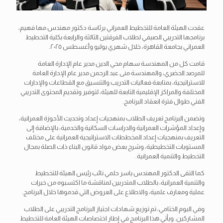
عقدت الهيئة العامة للتخطيط العمراني برئاسة دكتور مهندس مها فهيم،
برنامجها التدريبي الصيفي لطلاب الفرقتين الثالثة والرابعة بكلية التخطيط
العمراني بجامعة القاهرة، خلال شهري يوليو وأغسطس ٢٠٢٥.
قامت كل من المهندسة سهام محي الدين مدير عام الإدارة العامة
للمرصد الحضري، والمهندسة منى عبد الرحمن مدير عام الإدارة العامة
للاستراتيجية، بمتابعة فعاليات التدريب والتنسيق مع القطاعات والإدارات
المختلفة والمراكز الإقليمية التابعة للهيئة، لتوفير وتقديم المحتوى التدريبي
الفني طوال فترة انعقاد البرنامج.
وتضمن البرنامج تعريف الطلاب بمنهجيات إعداد وتحديث الأحوزة العمرانية،
وإعداد المؤشرات العمرانية والدراسات السكانية والخدمية، بالإضافة إلى
التعريف بمنهجيات إعداد المخططات الاستراتيجية العمرانية على مختلف
المستويات التخطيطية، وشرح بعض مواد قانون البناء ذات الصلة بمجال
التخطيط والتنمية العمرانية.
كما التقى الدكتور المهندس ياسر حلمي نائب رئيس الهيئة للتخطيط
والتنمية العمرانية، بالطلاب المتدربين لمناقشة ما اكتسبوه من خبرات
عملية ومعارف علمية، والاطلاع على العروض التي قدموها خلال البرنامج.
وفي اليوم الختامي، تم توزيع شهادات اجتياز البرنامج التدريبي على الطلاب
المشاركين. ويأتي هذا البرنامج في إطار اختصاصات الهيئة العامة للتخطيط