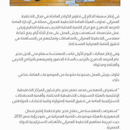
في إطار سعيها الدائم إلى تطوير الكوادر العاملة في مجال التخطيط
العمراني، تعاونت الهيئة العامة للتخطيط العمراني ممثلة في الإدارة العامة
للمرصد الحضري مع مركز التنمية المحلية للتدريب بسقارة لتنظيم ورش
عمل متخصصة. استهدفت ورش العمل على مدار ثلاثة أيام، رفع كفاءة
مهندسي التخطيط العمراني بالمحافظات وتمكينهم من المساهمة في
تحقيق التنمية العمرانية المستدامة.
وفي إطار فعاليات اليوم الأول قامت المهندسة
سهام محي الدين مدير
عام المرصد الحضري بالترحيب بالسادة الحضور وتعريفهم بالبرنامج التدريبي
وأهدافه ومحتواه.
تناولت ورش العمل مجموعة متنوعة من الموضوعات الهامة، بما في
ذلك:
* استعرض المهندس محمد جعفر مدير عام شئون المراكز التخطيطية
الإقليمية بالهيئة المستويات التخطيطية المختلفة، وأهمية المخططات
الاستراتيجية العامة في تحقيق التنمية المتوازنة وتلبية احتياجات المواطنين.
* استعرضت المهندسة منى صلاح مدير عام تخطيط إقليم شمال
الجمهورية بالهيئة موضوعات التنمية العمرانية في ضوء رؤية مصر 2030،
حيث تم ربط مفاهيم التخطيط العمراني بالأهداف الاستراتيجية للدولة
المصرية.