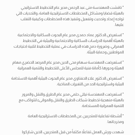
* ناقشت المهندسة منى عبد الرحمن مدير عام التخطيط الاستراتيجي
بالهيئة قضايا ومشاكل المخططات الاستراتيجية العامة، والتحديات التي
تواجه إعداد وتحديث وتفعيل وتنفيذ هذه المخططات وكيفية التغلب
عليها.
* استعرض الدكتور عماد حمدى مدير عام البحوث السكانية والاجتماعية
بالهيئة أهمية الدراسات السكانية والاجتماعية والبيئية في التخطيط
العمراني، وضرورة دمج هذه الدراسات في عملية التخطيط لتلبية احتياجات
المواطنين وحماية البيئة.
* استعرضت المهندسة سهام محى الدين مدير عام المرصد الحضري مهام
الهيئة ودورها كأمانة فنية للمجلس الأعلى للتخطيط والتنمية العمرانية
* استعرض الدكتور علاء الحفناوي مدير عام البحوث البيئية أهمية الاستدامة
البيئية واستراتيجية الحد من التغيرات المناخية.
* استعرضت المهندسة نيللي حلمي مدير عام الطرق والنقل والمرور
بالهيئة منهجية تخطيط شبكات الطرق والنقل والموانىء لتتواكب مع
التنمية العمرانية المستدامة.
* أنشطة تفاعلية للمتدربين عن المخططات الاستراتيجية العامة
ومخرجاتها.
شهدت ورش العمل تفاعلاً مكثفاً من قبل المتدربين، الذين شاركوا