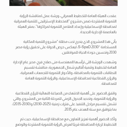
عقدت الهيئة العامة للتخطيط العمراني، ورشة عمل لمناقشة الرؤية
التنموية المقترحة ضمن مشروع “المخطط الإستراتيجي للتنمية العمرانية
لمحافظة الإسماعيلية وإعداد الملامح التنموية لمراكزها”، بمقر الهيئة
بالعاصمة الإدارية الجديدة.
يأتي هذا المشروع، الذي يندرج تحت مظلة “مشروع التنمية المكانية
المستدامة S-SpaD 2030″، ليعكس حرص الدولة على تحقيق رؤية مصر
2030 وتحسين جودة الحياة للمواطنين.
وشهدت
الورشة التى ترأسها المهندسة منى صلاح فرج، مدير عام الإدارة
العامة لتخطيط وتنمية أقاليم شمال الجمهورية، مناقشة تقسيم
النطاقات التنموية بالمحافظة، والأدوار التنموية للتجمعات العمرانية،
والرؤى القطاعية لمحافظة الإسماعيلية، والرؤية التنموية العامة
للمحافظة.
واتفق الحضور على أهمية الانتهاء من الصياغة النهائية للرؤى القطاعية
والرؤية التنموية، وتحديد الجدول الزمني للمرحلة الثانية من المشروع، والتي
تشمل تقسيم مراحل التنفيذ على فترات زمنية (2025-2030) و(2030-2035)،
بما يتوافق مع سنة الهدف عام 2035.
وأكد الحضور أهمية تعزيز التعاون مع محافظة الإسماعيلية، حيث تم
التخطيط لزيارة المحافظة قريبًا لعرض الرؤية التنموية المقترحة والوضع