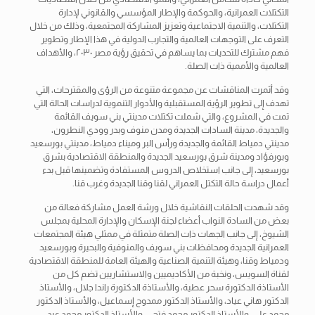
التكتلات العمرانية، والحوكمة والإطار المؤسسي والقانوني لإدارة
التكتلات، والتنمية الاجتماعية وتعزيز المشاركة المجتمعية، وذلك من خلال
التعرف على التوجهات العالمية والتجارب الدولية في هذا الإطار وتطوير
فهم مشترك للتحديات بما يساهم في تحقيق رؤية مصر ٢٠٣٠، والأهداف
العالمية والأممية ذات الصلة.
وقد أثمرت المناقشات عن مجموعة متنوعة من الرؤى والمقترحات، التي
تهدف إلى تطوير الرؤية المستقبلية والأدوار التنموية لدراسات الحالة التي
تمت في المشروع، والتي شملت تكتلات مدينتي بني سويف القائمة
والجديدة، مدينة السادات الجديدة ومدن منوف وبدر وودي النطرون،
مدينتي دمياط القائمة والجديدة ورأس البر وميناء دمياط، مدينتي بورسعيد
وبورفؤاد ومدينة شرق بورسعيد الجديدة والمنطقة الاقتصادية بشرق
بورسعيد، إلى جانب استخلاص الدروس المستفادة وتضمينها قبل بدء
أعمال دراسة حالة التكتل العمراني لقنا وقنا الجديدة وغرب قنا.
وقد شهدت الحلقات النقاشية خلال ورشة العمل مشاركة فعالة من
بعض من السادة النواب أعضاء لجنة الإسكان والإدارة المحلية بمجلس
الشيوخ، إلى جانب الجهات ذات الصلة متمثلة في ممثلي هيئة المجتمعات
العمرانية الجديدة ومحافظات بني سويف والمنوفية والبحيرة وبورسعيد
ودمياط وقنا، وهيئة التنمية الصناعية والهيئة العامة للمنطقة الاقتصادية
لقناة السويس، ونخبة من الأكاديميين والاستشاريين تضم كل من
الأستاذة الدكتورة سحر عطية، والأستاذة الدكتورة راندا جلال، والأستاذ
الدكتور هاني عياد، والأستاذ الدكتور ممدوح إسماعيل، والأستاذ الدكتور
محمد علي، والأستاذ الدكتور محمد فتحي، والأستاذ الدكتور محمد عبد