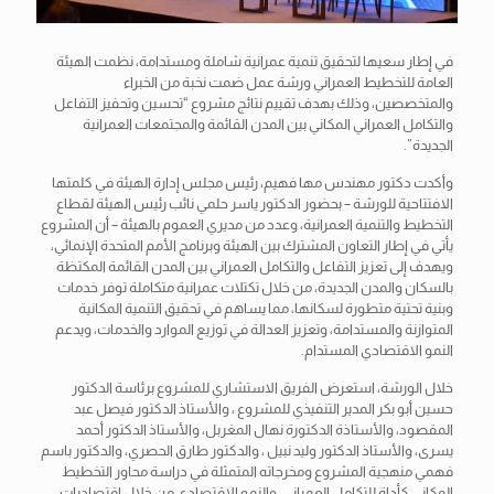
في إطار سعيها لتحقيق تنمية عمرانية شاملة ومستدامة، نظمت الهيئة
العامة للتخطيط العمراني ورشة عمل ضمت نخبة من الخبراء
والمتخصصين، وذلك بهدف تقييم نتائج مشروع “تحسين وتحفيز التفاعل
والتكامل العمراني المكاني بين المدن القائمة والمجتمعات العمرانية
الجديدة”.
وأكدت دكتور مهندس مها فهيم، رئيس مجلس إدارة الهيئة في كلمتها
الافتتاحية للورشة – بحضور الدكتور ياسر حلمي نائب رئيس الهيئة لقطاع
التخطيط والتنمية العمرانية، وعدد من مديري العموم بالهيئة – أن المشروع
يأتي في إطار التعاون المشترك بين الهيئة وبرنامج الأمم المتحدة الإنمائي،
ويهدف إلى تعزيز التفاعل والتكامل العمراني بين المدن القائمة المكتظة
بالسكان والمدن الجديدة، من خلال تكتلات عمرانية متكاملة توفر خدمات
وبنية تحتية متطورة لسكانها، مما يساهم في تحقيق التنمية المكانية
المتوازنة والمستدامة، وتعزيز العدالة في توزيع الموارد والخدمات، ويدعم
النمو الاقتصادي المستدام.
خلال الورشة، استعرض الفريق الاستشاري للمشروع برئاسة الدكتور
حسين أبو بكر المدير التنفيذي للمشروع ، والأستاذ الدكتور فيصل عبد
المقصود، والأستاذة الدكتورة نهال المغربل، والأستاذ الدكتور أحمد
يسرى، والأستاذ الدكتور وليد نبيل ، والدكتور طارق الحصري، والدكتور باسم
فهمي منهجية المشروع ومخرجاته المتمثلة في دراسة محاور التخطيط
المكاني كأداة للتكامل العمراني، والنمو الاقتصادي من خلال اقتصاديات