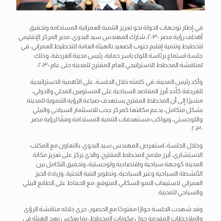
في إطار توجهات الدولة نحو تعزيز التنمية العمرانية المستدامة وتحقيق
أهداف رؤية مصر ٢٠٣٠، شارك المهندس سيد البدوي، مدير المركز الإقليمي
لتخطيط وتنمية إقليم جنوب الصعيد بالهيئة العامة للتخطيط العمراني، في
جلسة استماع برئاسة اللواء ياسر حماية، رئيس مدينة الغردقة، وذلك
لمناقشة المخطط الاستراتيجي العام المقترح للمدينة حتى عام ٢٠٣٠.
وأكد رئيس المدينة، في كلمته خلال الجلسة، على الأهمية الاستراتيجية
للغردقة كأحد أبرز المقاصد السياحية على المستويين المحلي والدولي،
مشيرًا إلى أن المخطط المقترح يستهدف صياغة الرؤية التنموية للمدينة
بشكل متكامل، يدعم مكانتها كمركز جذب للاستثمار السياحي والبيئي
واللوجستي، ويواكب مستهدفات التنمية المستدامة وفقًا لرؤية مصر
٢٠٣٠.
وخلال الجلسة، استعرض المهندس سيد البدوي، بالتعاون مع المكتب
الاستشاري، أبرز ملامح المخطط المقترح، والذي يركز على تعزيز مكانة
المدينة كوجهة سياحية واقتصادية ولوجستية، وتحقيق التكامل بين
الأنشطة السياحية وغير السياحية، وتطوير البنية التحتية، وزيادة الحيز
العمراني لاستيعاب النمو السكاني المتوقع، مع الحفاظ على الطابع البيئي
والسياحي للمدينة.
وقد شهدت الجلسة حوارًا مفتوحًا مع الحضور، جرى خلاله مناقشة الرؤى
والملاحظات المقدمة حول مكونات المخطط، بما يعكس نهج الهيئة في