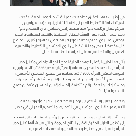
في إطار سعيها لتحقيق مجتمعات عمرانية شاملة ومستدامة، عقدت
الهيئة العامة للتخطيط العمراني اجتماعًا تشاوريًا بفندق سميراميس
انتيركونتنتال برئاسة د.م/ مها فهيم، رئيس مجلس إدارة الهيئة، ود.م/
ياسر حلمي، نائب رئيس الهيئة لقطاع التخطيط والتنمية العمرانية والمدير
الوطني لمشروع تدعيم تخطيط وإدارة التنمية في القاهرة الكبرى. الاجتماع
كان مخصصًا لعرض ومناقشة دليل النوع الاجتماعي
للتخطيط والتصميم
العمراني والنتائج المترتبة على الدراسة التطبيقية للدليل.
يأتي هذا الدليل ليكمل الجهود الحالية لدمج النوع الاجتماعي وتعزيز دور
المرأة في المجتمع المصري، متماشيًا مع “رؤية مصر 2030″ و”الاستراتيجية
القومية لتمكين المرأة 2030”. كما يساهم في تحقيق الهدفين الأمميين:
الهدف رقم 11 “جعل المدن والمستوطنات البشرية شاملة وآمنة ومرنة
ومستدامة”، والهدف رقم 5 “تحقيق المساواة بين الجنسين وتمكين جميع
النساء والفتيات”.
ويهدف الدليل الإرشادى إلي توفير منهجية و إرشادات وأدوات عملية
لتعميم مراعاة النوع الاجتماعي في التخطيط والتصميم العمراني في مصر.
وقد أثمر الاجتماع عن مجموعة متنوعة من الرؤى والمقترحات التي تهدف
إلى تطوير الدليل لتحقيق أفضل النتائج المرجوة، والتي من شأنها تعزيز دور
المرأة والفتيات في تخطيط وإدارة المدن والمجتمعات العمرانية.