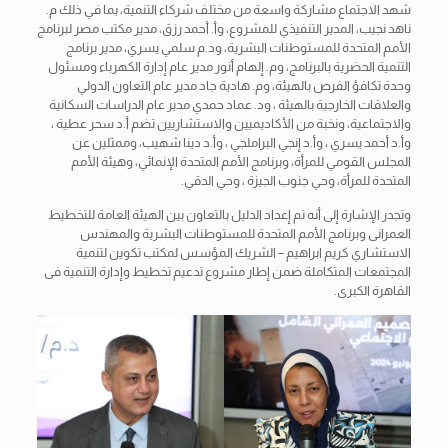
شهد الاجتماع مشاركة واسعة من مختلف شركاء التنمية، بما في ذلك م.
ناهد نجيب، المدير التنفيذي للمشروع، وأ. أحمد رزق، مدير مكتب مصر لبرنامج
الأمم المتحدة للمستوطنات البشرية، ود.م سلمي يسري، مدير برنامج
التنمية الحضرية بالبرنامج، وم. إلهام أنور مدير عام إدارة الكهرباء ومسئول
وحدة تكافؤ الفرص بالهيئة، وم. هادية جاد مدير عام التعاون الدولي
والعلاقات الخارجية بالهيئة ، ود. عماد حمدي مدير عام الدراسات السكانية
والاجتماعية، ونخبة من الأكاديميين والاستشاريين تضم أ.د سحر عطية ،
وأ.د أحمد يسري ، وأ.د إنجي البراملجي ، وأ.د دينا شهيب، وممثلين عن
المجلس القومي للمرأة، وبرنامج الأمم المتحدة الإنمائي، وهيئة الأمم
المتحدة للمرأة، وحي جنوب الجيزة ، وحي الدقي.
وتجدر الإشارة إلى أنه تم إعداد الدليل بالتعاون بين الهيئة العامة للتخطيط
العمرانى وبرنامج الأمم المتحدة للمستوطنات البشرية والمهندس
الاستشاري كريم ابراهيم – الشريك المؤسس لمكتب تكوين لتنمية
المجتمعات المتكاملة ضمن إطار مشروع تدعيم تخطيط وإدارة التنمية فى
القاهرة الكبرى.