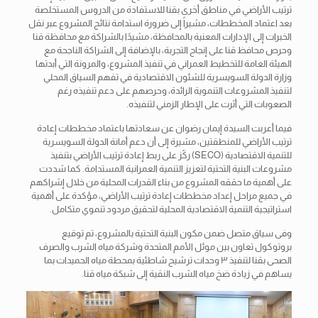
ترتيب الأراضي في مناطق أخرى بقنا للاستفادة من الدروس المستخلصة
بعد اعتماد المخططات، مشيراً إلى ضرورة استدامة نتائج المشروع عبر نقل
الخبرات إلى الإدارات المعنية بالمحافظة، مشيدًا بالشراكة مع محافظة قنا
وحرص محافظ قنا على إنجاح التجربة، بالإضافة إلى الشراكة الناجحة مع
الهيئة العامة للتخطيط العمراني في تنفيذ المشروع، والمرونة التي أبدتها
وزارة الدولة السويسرية للشئون الاقتصادية في تفهم السياق المحلي
لتنفيذ المشروعات التنموية الرائدة، وحرصهم على دعم تنفيذه رغم
الصعوبات التي أثرت على الإطار الزمني لتنفيذه.
فيما أعربت السيدة إيمان رضوان عن سعادتها باعتماد مخططات إعادة
ترتيب الأراضي للمنطقتين، مشيرة إلى أن دعم أمانة الدولة السويسرية
للتنمية الاقتصادية (SECO) ركّز على ربط إعادة ترتيب الأراضي بتنفيذ
مشروعات البنية التحتية لتعزيز التنمية العمرانية المستدامة. كما شددت
على أهمية ما حققه المشروع من بناء القدرات المحلية من خلال إشراكهم
في جميع مراحل إعداد مخططات إعادة ترتيب الأراضي، مؤكدة على أهمية
استراتيجية التنمية الاقتصادية المحلية لتحقيق مردود تنموي متكامل.
وفى سياق متصل ضمن مكون البنية التحتية بالمشروع، تم توقيع
بروتوكول تعاون بين موئل الأمم المتحدة وشركة مياه الشرب والصرف
الصحى بقنا لتنفيذ ٣ وحدات ترشيح شاطئية بمحطة مياه الحميدات بما
يساهم في زيادة ضخ مياه الشرب النقية إلى شبكة مياه قنا.