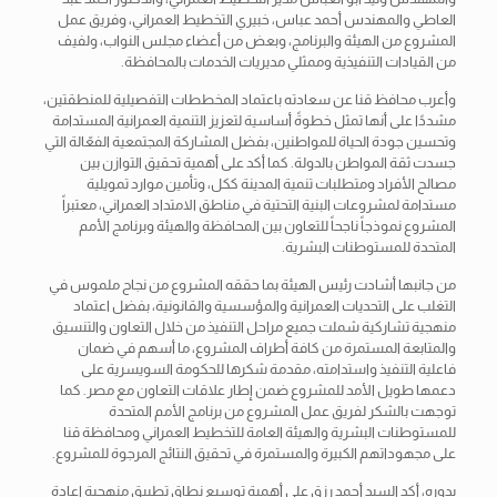
العاطي والمهندس أحمد عباس، خبيري التخطيط العمراني، وفريق عمل
المشروع من الهيئة والبرنامج، وبعض من أعضاء مجلس النواب، ولفيف
من القيادات التنفيذية وممثلي مديريات الخدمات بالمحافظة.
وأعرب محافظ قنا عن سعادته باعتماد المخططات التفصيلية للمنطقتين،
مشددًا على أنها تمثل خطوةً أساسية لتعزيز التنمية العمرانية المستدامة
وتحسين جودة الحياة للمواطنين، بفضل المشاركة المجتمعية الفعّالة التي
جسدت ثقة المواطن بالدولة. كما أكد على أهمية تحقيق التوازن بين
مصالح الأفراد ومتطلبات تنمية المدينة ككل، وتأمين موارد تمويلية
مستدامة لمشروعات البنية التحتية في مناطق الامتداد العمراني، معتبراً
المشروع نموذجاً ناجحاً للتعاون بين المحافظة والهيئة وبرنامج الأمم
المتحدة للمستوطنات البشرية.
من جانبها أشادت رئيس الهيئة بما حققه المشروع من نجاح ملموس في
التغلب على التحديات العمرانية والمؤسسية والقانونية، بفضل اعتماد
منهجية تشاركية شملت جميع مراحل التنفيذ من خلال التعاون والتنسيق
والمتابعة المستمرة من كافة أطراف المشروع، ما أسهم في ضمان
فاعلية التنفيذ واستدامته، مقدمة شكرها للحكومة السويسرية على
دعمها طويل الأمد للمشروع ضمن إطار علاقات التعاون مع مصر. كما
توجهت بالشكر لفريق عمل المشروع من برنامج الأمم المتحدة
للمستوطنات البشرية والهيئة العامة للتخطيط العمراني ومحافظة قنا
على مجهوداتهم الكبيرة والمستمرة في تحقيق النتائج المرجوة للمشروع.
بدوره، أكد السيد أحمد رزق على أهمية توسيع نطاق تطبيق منهجية إعادة