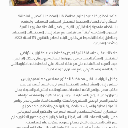
اعتمد الدكتور خالد عبد الحليم، محافظ قنا، المخطط التفصيلي لمنطقة
المعنًا، وأعاد اعتماد المخطط التفصيلي لمنطقة الحميدات، والمعًدة
باستخدام منهجية إعادة ترتيب الأراضي ضمن أنشطة مشروع التنمية
الحضرية المتكاملة “حيّنا”، بما يتوافق مع مواد إعداد المخططات التفصيلية
ومناطق إعادة التخطيط في قانون البناء الصادر بالقانون 119 لسنة 2008
ولائحته التنفيذية.
جاء ذلك
عقب جلسة نقاشية لعرض مخططات إعادة ترتيب الأراضي
لمنطقتي المعنًا والحميدات في صورتها النهائية مع ممثلي ملاك الأراضي،
حيث أثمرت المناقشات على موافقة الملاك على المخططات باعتبارها تلبي
احتياجاتهم وتساهم في رفع مستوى جودة الحياة.
وخلال الزيارة، استقبل محافظ قنا دكتور مهندس مها فهيم رئيس
مجلس إدارة الهيئة العامة للتخطيط العمراني، والسيد أحمد رزق مدير
مكتب مصر ببرنامج الأمم المتحدة للمستوطنات البشرية، والسيدة إيمان
رضوان مدير البرامج بالسفارة السويسرية بالقاهرة، والمهندسة إلهام
قاسم المدير الوطني للمشروع بالهيئة، والسيدة لمياء مليجي، مدير برنامج
التنمية المحلية والسياسات الحضرية بالبرنامج، والدكتور حامد حجازي،
استشاري الهيئة للتخطيط والتنمية العمرانية، والدكتور أحمد الضرغامي،
مدير برنامج الخدمات الأساسية وتغير المناخ بالبرنامج، وبحضور الدكتور حازم
عمر نائب المحافظ، واللواء حسام حمودة سكرتير عام المحافظة،
والمهندس وليد أبو العباس مدير التخطيط العمراني، والدكتور أحمد عبد