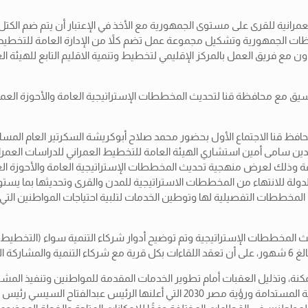
رانية للقرى على مستوى الجمهورية مع الأخذ في الإعتبار أن يتم ضم الكتل
لعمرانية بإعداد خريطة عمرانية محدثة 2023 لكافة محافظات الجمهورية وتشكيل مجموعة عمل تضم كلاً من ال
مع فريق العمل بالمركز الإقليمي لتخطيط وتنمية الاقليم التابع للهيئة ال
 محافظ قنا الاجتماع الأول بحضور محمد صلاح أبوكريشة السكرتير العام الم
لدين سامى أمين استشاري الهيئة العامة للتخطيط العمراني للدراسات العمرا
 للدولة للانتهاء من المخططات الاستراتيجية للمدن والقرى وتحديثها بما
لعمل المخططات التفصيلية لها وتوطين الخدمات لتلبية احتياجات المواطنين ا
ططات الإستراتيجية وتم توضيح أدوار شركاء التنمية سواء (التخطيط العمران
 للهدف.
ة، وتذليل العقبات أمام تطوير الخدمات المقدمة للمواطنين وتنفيذ المشرو
حياة كريمة أو المشروع القومي لتطوير الريف المصري تنفيذًا لخطط التنمية المستدامة ور