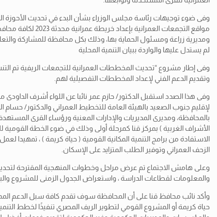
وفى ضوء توجيهات رئاسة مجلس الوزراء بشأن البدء في تحديث الأحوزة العم
مواقع التجمعات ا
ومديرية زراعة ومسئول الحماية بها، وذلك بكل محافظة للمشاركة والتعاون 
لم يستدل عليها والواردة ببيان التنمية المحلية
وتقديم الدعم الفني لإعداد المخططات التفصيلية لهم.
وفى هذا الصدد استقبل الدكتور/ حازم عمر نائبا عن اللواء أشرف الداودى
لإقليم جنوب الصعيد بالهيئة العامة للتخطيط العمراني والدكتور/ حسام ا
الأشراف الغربية ) بمركز قنا كمرحلة أولى وذلك في ضوء الخطة القومية
الاستفادة من برامج التنمية المكانية القومية ( حياة كريمة ) ، تمهيدا 
الزحف العمراني وتوفير الطلب المتزايد على الإسكان.
وعلى هامش الاجتماع تم عرض مراحل وخطوات المنهجية المقترحة لتحديث المخ
والمعلومات لقطاعات الدراسة ، واستعراض الجدول الزمنى للمشروع والبالغ 6 شهور، على أن تعقد اللقاءات بكل قرية مع شركاء التنمية والمشاركة المجتمعية للوصول
وأكد نائب محافظ قنا على أن المحافظة سوف تقدم كافة سبل الدعم الممكن