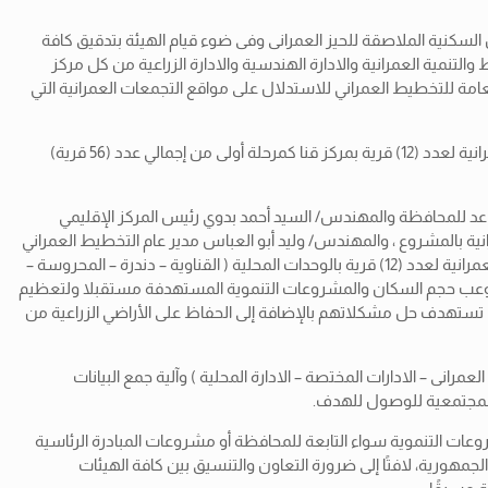
 السكنية الملاصقة للحيز العمرانى وفى
ضوء قيام الهيئة بتدقيق كافة
إدارة العامة للتخطيط والتنمية العمرانية والادارة الهندسية والادارة الزراعية من كل مركز
عامة للتخطيط العمراني للاستدلال على مواقع التجمعات العمرانية التي
وفى إطار مشروع “تحديث المخططات العمرانية للتجمعات الريفية تم التنسيق مع محافظة قنا لتحديث المخططات الإستراتيجية العامة والأحوزة العمرانية لعدد (12) قرية بمركز قنا كمرحلة أولى من إجمالي عدد (56 قرية)
ساعد للمحافظة والمهندس/ السيد أحمد بدوي رئيس المركز الإقليمي
نية بالمشروع ، والمهندس/ وليد أبو العباس مدير عام التخطيط العمراني
بالمحافظة، ومديرى المديريات والإدارات المعنية ورؤساء القرى المستهدفة وذلك لعرض منهجية تحديث المخططات الإستراتيجية العامة والأحوزة العمرانية لعدد (12) قرية بالوحدات المحلية ( القناوية – دندرة – المحروسة –
 يستوعب حجم السكان والمشروعات التنموية المستهدفة مستقبلا ولتعظيم
لتي تستهدف حل مشكلاتهم بالإضافة إلى الحفاظ على الأراضي الزراعية من
ى – الادارات المختصة – الادارة المحلية ) وآلية جمع البيانات
عات التنموية سواء التابعة للمحافظة أو مشروعات المبادرة الرئاسية
ؤية مصر 2030 التي أعلنها الرئيس عبدالفتاح السيسي رئيس الجمهورية، لافتًا إلى ضرورة التعاون والتنسيق بين كافة الهيئات