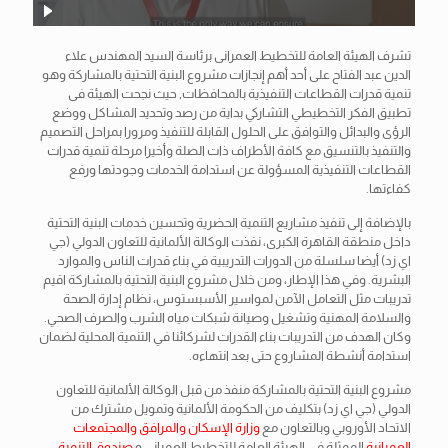
تشرف الهيئة العامة للتخطيط العمرانى برئاسة السيد المهندس علاء
الدين عبد الفتاح على أحد أهم إنجازات مشروع البنية التحتية بالمشاركة وهو
تنمية قدرات القطاعات التنفيذية بالمحافظات, حيث نجحت الهيئة فى
تطبيق الفكر التخطيطي التشاركي بداية من رصد وتحديد المشاكل ووضع
الرؤى والبدائل والتوافق على الحلول القابلة للتنفيذ ومرورا بمراحل التصميم
والتنفيذ بالتنسيق مع كافة الأطراف ذات الصلة وأخيرا مرحلة تنمية قدرات
القطاعات التنفيذية المسؤولة عن استدامة الخدمات وجودتها ورفع
كفاءتها.
بالإضافة إلى تنفيذ مشاريع التنمية الحضرية وتحسين خدمات البنية التحتية
داخل منطقة القاهرة الكبرى، نفذت الوكالة الألمانية للتعاون الدولي (جي
اي زد) أيضا سلسلة من
الدورات التدريبية في بناء قدرات الناس والموارد
البشرية. وفي هذا الإطار، ومن خلال مشروع البنية التحتية بالمشاركة اقيم
تدريبات مثل التعامل الآمن لمواسير الأسبستوس، نظام إدارة الصحة
والسلامة المهنية وتشغيل وصيانة شبكات مياه الشرب والصرف الصحي.
وكان الهدف من التدريبات بناء القدرات لشركائنا في التنمية المحلية لضمان
استدامة أنشطة المشاروع حتى بعد انتهاءه.
مشروع البنية التحتية بالمشاركة منفذ من قبل الوكالة الألمانية للتعاون
الدولي (جي اي زد) بتكليف من الحكومة الألمانية وتمويل مشترك من
الاتحاد الأوروبي وبالتعاون مع
وزارة الإسكان والمرافق والمجتمعات
العمرانية
الممثلة في الهيئة العامة للتخطيط العمراني و
صندوق التنمية