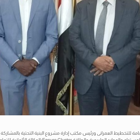
امة للتخطيط العمرانى ورئيس مكتب إدارة مشروع البنية التحتية بالمشاركة و
ية للتعاون الدولى GIZ لبحث مجالات التعاون المشتركة في إطار أولويات