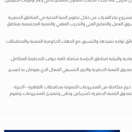
مشروع بناء القدرات من خلال تطوير البنية التحتية في المناطق الحضرية
 العمل والتعليم الفني والتدريب المهني والتنمية المجتمعية بمناطق
ائق تواجه تنفيذها، والتنسيق مع الجهات الحكومية المعنية والمحافظات
ادية والبيئية لمناطق الدراسة شاملة كافة جوانب التخطيط المتكامل.
صندوق التنمية الحضرية والدور التنسيقي الفعال الذي يقومان به لتيسير
إنمائي من خلال الإتحاد الأوروبى والوزارة الألمانيةالفيدرالية للتعاون الاقتصادي والتنمية ((BMZتستهدف تنفيذ حزم متكاملة من المشروعات التنموية بمحافظات (القاهرة – الجيزة-
نى وصندوق التنمية الحضرية كشريكين وطنى وتنفيذى للمشروعات، وتقوم