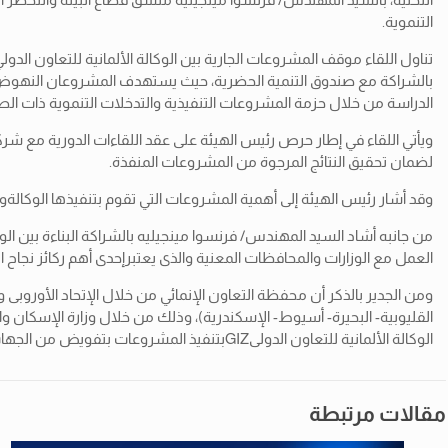
التنموية.
تناول اللقاء موقف المشروعات الجارية بين الوكالة الألمانية للتعاون الد
بالشراكة مع صندوق التنمية الحضرية، حيث يستهدف المشروعان النهوض بق
الدراسة من خلال حزمة المشروعات التنفيذية والتدخلات التنموية ذات الص
ويأتي اللقاء في إطار حرص رئيس الهيئة على عقد اللقاءات الدورية مع شر
لضمان تحقيق النتائج المرجوة من المشروعات المنفذة.
وقد أشار رئيس الهيئة إلى أهمية المشروعات التي تقوم بتنفيذها الوكالة
من جانبه أشاد السيد المهندس/ فرنسوا مينجيليه بالشراكة البناءة بين الو
العمل مع الوزارات والمحافظات المعنية والذى يعتبرإحدى أهم ركائز نجاح الم
القليوبية- البحيرة- أسيوط- الإسكندرية)، وذلك من خلال وزارة الإسكان 
الوكالة الألمانية للتعاون الدولىGIZبتنفيذ المشروعات بتفويض من الجهات المانحة.
مقالات مرتبطة