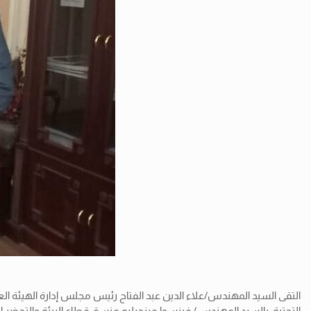
التقى السيد المهندس/علاء الدين عبد الفتاح رئيس مجلس إدارة الهيئة الع
التحتية، بالسيد المهندس/ فرنسوا مينجيليه منسق قطاع البيئة والتحضر المستدام والموارد الطبيعية والطاقة Ensure Clusterبالوكالة الألمان