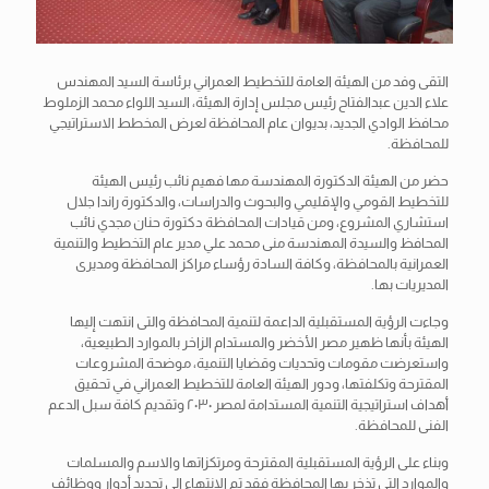
التقى وفد من الهيئة العامة للتخطيط العمراني برئاسة السيد المهندس
علاء الدين عبدالفتاح رئيس مجلس إدارة الهيئة، السيد اللواء محمد الزملوط
محافظ الوادي الجديد، بديوان عام المحافظة لعرض المخطط الاستراتيجي
للمحافظة.
حضر من الهيئة الدكتورة المهندسة مها فهيم نائب رئيس الهيئة
للتخطيط القومي والإقليمي والبحوث والدراسات، والدكتورة راندا جلال
استشاري المشروع، ومن قيادات المحافظة دكتورة حنان مجدي نائب
المحافظ والسيدة المهندسة منى محمد علي مدير عام التخطيط والتنمية
العمرانية بالمحافظة، وكافة السادة رؤساء مراكز المحافظة ومديرى
المديريات بها.
وجاءت الرؤية المستقبلية الداعمة لتنمية المحافظة والتى انتهت إليها
الهيئة بأنها ظهير مصر الأخضر والمستدام الزاخر بالموارد الطبيعية،
واستعرضت مقومات وتحديات وقضايا التنمية، موضحة المشروعات
المقترحة وتكلفتها، ودور الهيئة العامة للتخطيط العمراني في تحقيق
أهداف استراتيجية التنمية المستدامة لمصر ٢٠٣٠ وتقديم كافة سبل الدعم
الفنى للمحافظة.
وبناء على الرؤية المستقبلية المقترحة ومرتكزاتها والاسم والمسلمات
والموارد التى تذخر بها المحافظة فقد تم الانتهاء إلى تحديد أدوار ووظائف