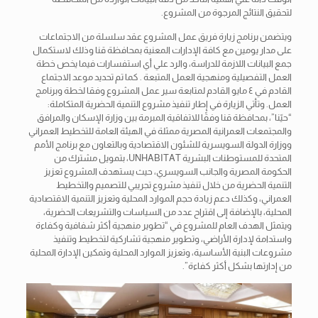
لتحقيق النتائج المرجوة من المشروع.
ويتضمن برنامج زيارة فريق عمل المشروع عقد سلسلة من الاجتماعات
على مدار يومين مع كافة الإدارات المعنية بمحافظة قنا وذلك لاستكمال
جمع البيانات اللازمة للدراسة، والرد علي أي استفسارات فيما يخص خطة
العمل التفصيلية ومنهجية العمل المتبعة . كما تم تحديد موعد الاجتماع
القادم في ٤ مايو القادم لمتابعة سير عمل المشروع وفقا لخطة وبرنامج
العمل. وتأتي الزيارة في إطار تنفيذ مشروع التنمية الحضرية المتكاملة:
“حيّنا”، بمحافظة قنا وفقًا للاتفاقية المبرمة بين وزارة الإسكان والمرافق
والمجتمعات العمرانية المصرية ممثلة في الهيئة العامة للتخطيط العمراني
ووزارة الدولة السويسرية للشئون الاقتصادية وبالتعاون مع برنامج الأمم
المتحدة للمستوطنات البشرية UNHABITAT، بتمويل مشترك من
الحكومة المصرية والجانب السويسري، حيث يستهدف المشروع تعزيز
التنمية الحضرية من خلال تنفيذ مشروع تجريبي للتصميم والتخطيط
العمراني، وكذلك دعم زيادة حجم الموارد المحلية وتعزيز التنمية الاقتصادية
المحلية، بالإضافة إلى اقتراح عدد من السياسات والتشريعات الحضرية،
ويتمثل الهدف العام للمشروع في “تطوير منهجية أكثر شفافية وكفاءة
واستدامة لإدارة الأراضي، وتطوير منهجية تشاركية لتخطيط وتنفيذ
مشروعات البنية الأساسية، وتعزيز الموارد المحلية وتمكين الإدارة المحلية
من إدارتها بشكل أكثر كفاءة”.