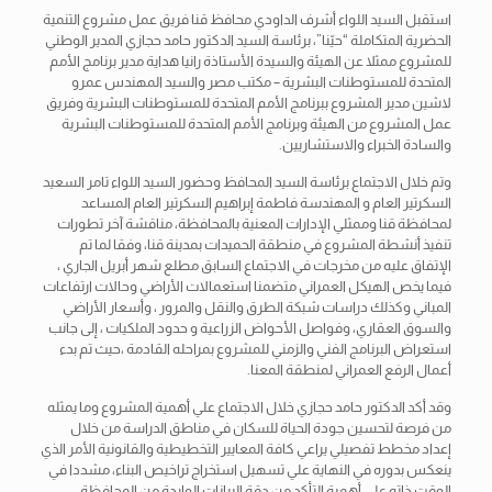
استقبل السيد اللواء أشرف الداودي محافظ قنا فريق عمل مشروع التنمية
الحضرية المتكاملة “حيّنا”، برئاسة السيد الدكتور حامد حجازي المدير الوطني
للمشروع ممثلا عن الهيئة والسيدة الأستاذة رانيا هداية مدير برنامج الأمم
المتحدة للمستوطنات البشرية – مكتب مصر والسيد المهندس عمرو
لاشين مدير المشروع ببرنامج الأمم المتحدة للمستوطنات البشرية وفريق
عمل المشروع من الهيئة وبرنامج الأمم المتحدة
للمستوطنات البشرية
والسادة الخبراء والاستشاريين.
وتم خلال الاجتماع برئاسة السيد المحافظ وحضور السيد اللواء تامر السعيد
السكرتير العام و المهندسة فاطمة إبراهيم السكرتير العام المساعد
لمحافظة قنا وممثلي الإدارات المعنية بالمحافظة، مناقشة آخر تطورات
تنفيذ أنشطة المشروع في منطقة الحميدات بمدينة قنا، وفقا لما تم
الإتفاق عليه من مخرجات في الاجتماع السابق مطلع شهر أبريل الجاري ،
فيما يخص الهيكل العمراني متضمنا استعمالات الأراضي وحالات ارتفاعات
المباني وكذلك دراسات شبكة الطرق والنقل والمرور ، وأسعار الأراضي
والسوق العقاري، وفواصل الأحواض الزراعية و حدود الملكيات ، إلى جانب
استعراض البرنامج الفني والزمني للمشروع بمراحله القادمة ،حيث تم بدء
أعمال الرفع العمراني لمنطقة المعنا.
وقد أكد الدكتور حامد حجازي خلال الاجتماع علي أهمية المشروع وما يمثله
من فرصة لتحسين جودة الحياة للسكان في مناطق الدراسة من خلال
إعداد مخطط تفصيلي يراعي كافة المعايير التخطيطية والقانونية الأمر الذي
ينعكس بدوره في النهاية علي تسهيل استخراج تراخيص البناء، مشددا في
الوقت ذاته علي أهمية التأكد من دقة البيانات الواردة من المحافظة