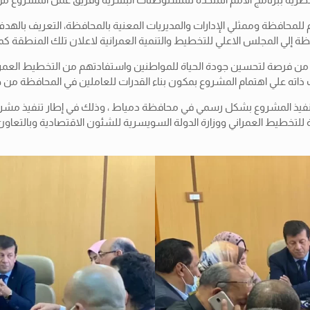
عام للمحافظة وممثلي الإدارات والمديريات المعنية بالمحافظة، التعريف با
ة إلي المجلس الاعلي للتخطيط والتنمية العمرانية لاعلان تلك المنطقة ك
له من فرصة لتحسين جودة الحياة للمواطنين واستفادتهم من التخطيط العمرا
 ذاته علي اهتمام المشروع بمكون بناء القدرات للعاملين في المحافظة من
تنفيذ المشروع بشكل رسمي في محافظة دمياط ، وذلك في إطار تنفيذ مشروع التنم
مة للتخطيط العمراني ووزارة الدولة السويسرية للشئون الاقتصادية وبالتعا