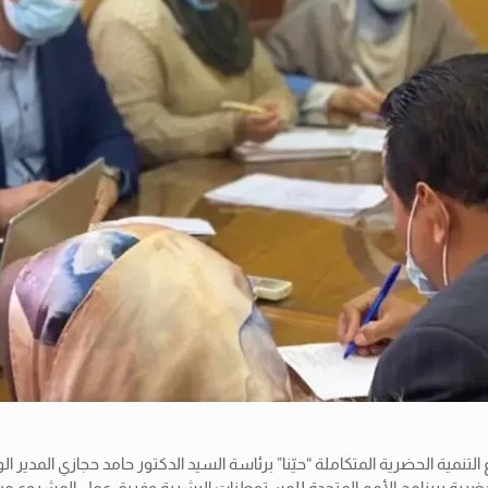
ة الحضرية المتكاملة “حيّنا” برئاسة السيد الدكتور حامد حجازي المدير ال
ية ببرنامج الأمم المتحدة للمستوطنات البشرية وفريق عمل المشروع من ا