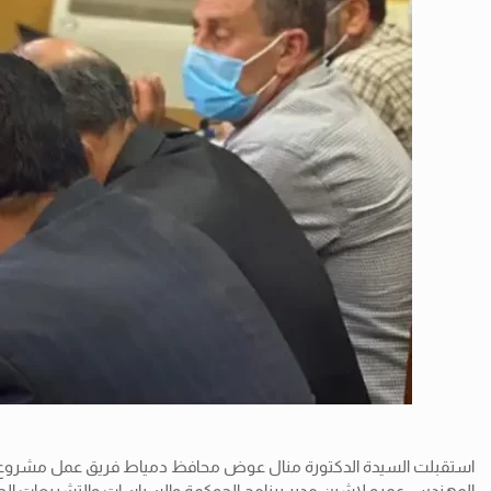
استقبلت السيدة الدكتورة منال عوض محافظ دمياط فريق عمل مشروع التنمي
المهندس عمرو لاشين مدير برنامج الحوكمة والسياسات والتشريعات الحضر