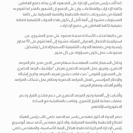
كما أثنت رئيس مجلس الإدارة على المجهود الذي يبذله جميع العاملين
بكافة الإدارات والقطاعات، وان على الجميع ان الشعور بالفخر لما تقوم به
الهيئة من مشروعات خاصة بالتخطيط والتنمية العمرانية على كافة
المستويات مشيرة إلى أنها تأمل أن تكون هذه الندوات التثقيفية اضافة
حقيقية لكافة العاملين في جميع الإدارات.
من جانبها تحدثت الأستاذة مديحة محمود علي مدير المشروع، عن
استراتيجية الاتصال العمراني للهيئة، مشيرة إلى أنها تقوم على 10 محاور
رئيسية ومن ضمنها الندوات التثقيفية (السمينارالداخلى) وتشكيل
مجموعات عمل تكون مسؤولة عن كل محور.
وخلال السمينار قامت المهندسة سهام محيي الدين مدير عام المرصد
الحضري، وفريق عمل المرصد الحضري بعرض “مؤشرات الرصد الحضري
على المستوى القومى”حيث قامت بشرح تعريف المرصد وتاريخ إنشائه
والإطار المؤسسي لعمل المراصد الحضرية ونظام عمل شبكات المراصد
وأهم أهداف ومهام المرصد.
وأشارت إلى أهمية ودور المرصد الحضري في دعم متخذى القرار ودعم
عمليات صناعة القرار التنموي، وقامت بالمناقشة مع السادة
الحضوروتساؤلاتهم.
حضر الندوة الدكتور مهندس ياسر عبدالحميد حلمي نائب رئيس الهيئة
لقطاع التخطيط والتنمية العمرانية، والدكتور مهندس أحمد سعد أبوسريع
رئيس الإدارة المركزية لتخطيط هياكل البنية الأساسية، والمهندس حلمي