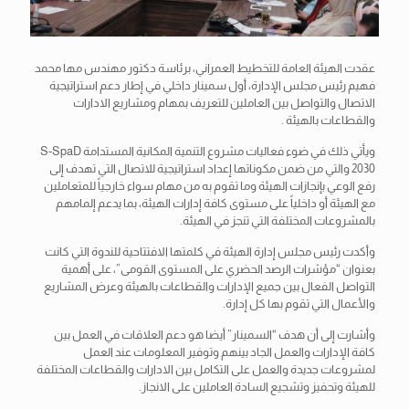
عقدت الهيئة العامة للتخطيط العمراني، برئاسة دكتور مهندس مها محمد
فهيم رئيس مجلس الإدارة، أول سمينار داخلي في إطار دعم استراتيجية
الاتصال والتواصل بين العاملين للتعريف بمهام ومشاريع الادارات
والقطاعات بالهيئة .
ويأتي ذلك في ضوء فعاليات مشروع التنمية المكانية المستدامة S-SpaD
2030 والتي من ضمن مكوناتها إعداد استراتيجية للاتصال التي تهدف إلى
رفع
الوعي بإنجازات الهيئة وما تقوم به من مهام سواء خارجياً للمتعاملين
مع الهيئة أو داخلياً على مستوى كافة إدارات الهيئة، بما يدعم إلمامهم
بالمشروعات المختلفة التي تنجز في الهيئة.
وأكدت رئيس مجلس إدارة الهيئة في كلمتها الافتتاحية للندوة التي كانت
بعنوان “مؤشرات الرصد الحضري على المستوى القومى”، على أهمية
التواصل الفعال بين جميع الإدارات والقطاعات بالهيئة وعرض المشاريع
والأعمال التي تقوم بها كل إدارة.
وأشارت إلى أن هدف “السمينار” أيضا هو دعم العلاقات في العمل بين
كافة الإدارات والعمل الجاد بينهم وتوفير المعلومات عند العمل
لمشروعات جديدة والعمل على التكامل بين الادارات والقطاعات المختلفة
للهيئة وتحفيز وتشجيع السادة العاملين على الانجاز.