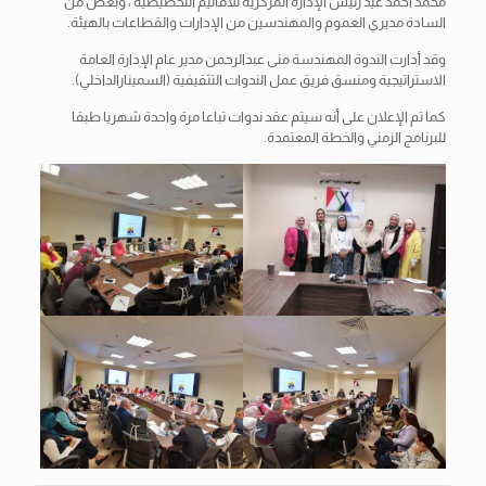
محمد أحمد عيد رئيس الإدارة المركزية للأقاليم التخطيطية ، وبعض من
السادة مديري العموم والمهندسين من الإدارات والقطاعات بالهيئة.
وقد أدارت الندوة المهندسة منى عبدالرحمن مدير عام الإدارة العامة
الاستراتيجية ومنسق فريق عمل الندوات التثقيفية (السمينارالداخلي).
كما تم الإعلان على أنه سيتم عقد ندوات تباعا مرة واحدة شهريا طبقا
للبرنامج الزمني والخطة المعتمدة.