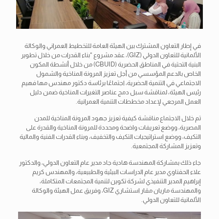
في إطار التعاون المشترك بين الهيئة العامة للتخطيط العمراني والوكالة
الألمانية للتعاون الدولي (GIZ)، عقد مشروع “بناء القدرات من خلال تطوير
البنية التحتية في المناطق الحضرية (CBUID) من خلال أنشطة المكون
الخاص بالدعم المؤسسي من أجل تعزيز المرونة المناخية والشمول
الاجتماعي في التنمية الحضرية، اجتماعًا
برئاسة دكتور مهندس مها فهيم
رئيس الهيئة، لمناقشة سبل دمج عناصر التغيرات المناخية ضمن دليل
العمل المرجعي لإعداد مخططات التنمية العمرانية.
تم خلال الاجتماع مناقشة كيفية تعزيز جهود المرونة المناخية للمدن
المصرية، ووضع تعريفات واضحة ومحددة للمرونة المناخية والقدرة على
التكيف، ووضع استراتيجيات التكيف والتخفيف، وبناء القدرات الفنية والمالية
وتعزيز المشاركة المجتمعية.
جاء ذلك بمشاركة المهندسة هادية جاد مدير عام التعاون الدولي، والدكتور
علاء الحفناوي مدير عام الدراسات البيئية والطبيعية، والمهندس كريم
إبراهيم المدير التنفيذي لشركة تكوين لتنمية المجتمعات المتكاملة،
والمهندسة ماريان مقار استشاري GIZ، وفريق عمل الهيئة والوكالة
الألمانية للتعاون الدولي.