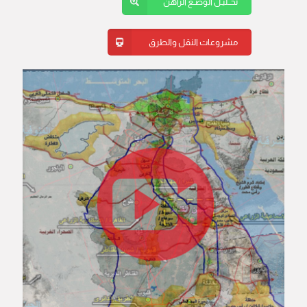
تحــليـل الوضـع الراهن
مشروعات النقل والطرق