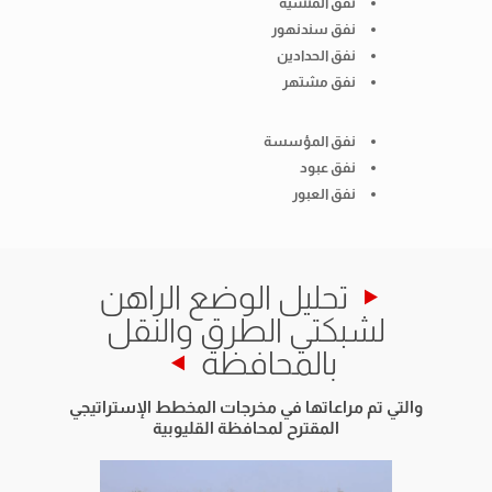
نفق المنشية
كوبر
نفق سندنهور
كوبر
نفق الحدادين
عدد 2 كوبرى قها
نفق مشتهر
كوبر
كوبر
نفق المؤسسة
كوبر
نفق عبود
كوبر
نفق العبور
ري
كوبر
كوبرى
تحليل الوضع الراهن
كباري س
لشبكتي الطرق والنقل
كوبرى
بالمحافظة
كوبرى
كوبرى
والتي تم مراعاتها في مخرجات المخطط الإستراتيجي
كوبر
المقترح لمحافظة القليوبية
كباري ع
كوبرى