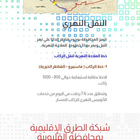
النقل النهري
النق
رية
تتميز المحافظة بوجود قناطر الدلتا علي نهر
تتميز ال
النيل
ويمر بها
3 خطوط للملاحة النهرية:
النيل
وي
خط الملاحة النهرية لنقل الركاب
خط الملا
1- خط الركاب ( ماسبيرو – القناطر الخيرية):
1- الطريق الملاحي القاهرة
فارسكور
الخط بطاقة استيعابية حوالي 800 – 1000
راكب.
فرع دمي
عبر فرع د
وتنطلق عدد 6-7 رحلات فى اليوم من خدمات
الأتوبيس النهرى للركاب للمسار.
2- الطر
المنصور
طريق الر
ملاحى من
شبكة الطرق الإقليمية
وترعة الم
بمحافظة القليوبية