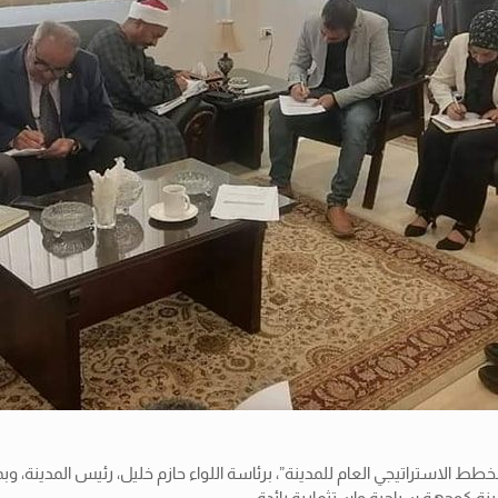
 الاستراتيجي العام للمدينة”، برئاسة اللواء حازم خليل، رئيس المدينة، و
نة كوجهة سياحية واستثمارية رائدة.