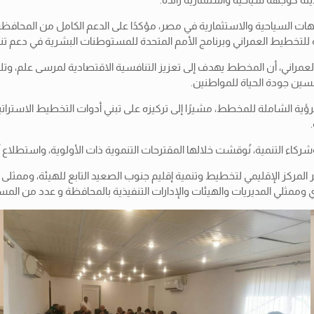
وجهات السياحية والاستثمارية في مصر،
مؤكدًا على الدعم الكامل من المحافظة
مة للتخطيط العمراني وبرنامج الأمم المتحدة للمستوطنات البشرية في دعم تن
اني، أن المخطط يهدف إلى تعزيز التنافسية الاقتصادية لمرسى علم، وتلبية ا
حسين جودة الحياة للمواطنين.
ؤية الشاملة للمخطط، مشيرًا إلى تركيزه على تبني أدوات التخطيط الاستر
اء التنمية، نُوقشت خلالها المقترحات التنموية ذات الأولوية، واستطلاع 
لمركز الإقليمي لتخطيط وتنمية إقليم جنوب الصعيد التابع للهيئة، وممثلى 
ي وممثلي المديريات والهيئات والإدارات التنفيذية بالمحافظة و عدد من الم