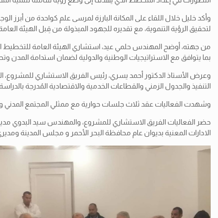
وأكد خليل خلال اللقاء على المكانة البارزة لمرسى علم كواحدة من أبرز ال
لتحقيق الرؤية التنموية، مع تقديره للجهود المبذولة من قِبل الهيئة العا
من جهته، أوضح المهندس حلمي عيد، استشاري الهيئة العامة للتخطيط العمر
بما يتوافق مع الاستراتيجيات الوطنية والدولية لضمان استدامة المدن وت
وعرض الأستاذ الدكتور أحمد يسري، رئيس الفريق الاستشاري للمشروع، الر
التنفيذ والجدول الزمني والقطاعات الخدمية والاقتصادية المُدرجة بالدراسة.
وشهدت الفعاليات عقد ثلاث جلسات حوارية مع ممثلي المجتمع المدني وشرك
حضر الفعاليات الفريق الاستشاري للمشروع، والمهندس سيد البدوي مدير ا
الادارات المعنية بديوان عام محافظة البحر الأحمر و مجلس المدينة ومدير