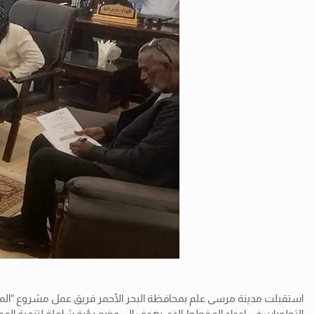
استقبلت مدينة مرسى علم بمحافظة البحر الأحمر فريق عمل مشروع “المخطط
التطورات في إعداد المخطط الذي يهدف إلى وضع رؤية شاملة لتنمية المدي