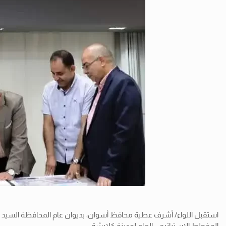
استقبل اللواء/ أشرف عطية محافظ أسوان، بديوان عام المحافظة السيد الم
المخطط الاستراتيجى العام لمدينة كلابشة.