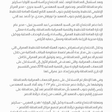
وبعد استقبال المحافظ
للوفد، عُقد الاجتماع برئاسة السيد اللواء/ سكرتير
عام محافظة الأقصر، وبحضور السيد المهندس/ السيد بدوي – مدير المركز
الإقليمي لتخطيط وتنمية إقليم جنوب الصعيد التابع للهيئة العامة للتخطيط
العمراني، وفريق إقليم جنوب الصعيد م/ نورهان مجدي، م/ أحمد عبد الحي.
كما حضر الاجتماع كلا من السيد المهندس/عبد المسيح نبيل – مدير عام
الإدارة العامة للتخطيط والتنمية العمرانية بالمحافظة، والسادة ممثلي
الإدارة العامة للتخطيط العمراني والسادة رؤساء الوحدات المحلية ووكيل
وزارة مديرية الزراعة بالمحافظة وممثلي حمايه الأراضي.
وخلال الاجتماع تم استعراض جهود الهيئة العامة للتخطيط العمراني التي
استمرت على مدار عدة أشهر لضبط منظومة البيانات المكانية من خلال
تقديم الدعم الفني للمحافظة في رصد وتوثيق الحصر العمراني لكامل
التجمعات العمرانية، والتي تهدف في المقام الأول إلى الاستدلال على
التجمعات العمرانية الواردة ببيان التنمية المحلية 2018 ضمن التقسيم
الإداري للمحافظة ولم يتم إعداد حيز عمراني لها.
وفي هذا الإطار تم الاستدلال على جميع التجمعات العمرانية بالمحافظة
وتوثيقها على خرائط حصر محدثه حتى عام ٢٠٢٣. وقد أفاد السيد المهندس
رئيس إقليم جنوب الصعيد بأن محافظة الأقصر تعد أول محافظة على
مستوى إقليم جنوب الصعيد التي انتهت من إعداد خرائط الحصر.
وبنهاية الاجتماع قامت السيدة وكيل أول الوزارة / هدى المغربي – سكرتير
عام المحافظة بتوقيع خرائط الحصر لجميع مراكز المحافظة (الأقصر –
البياضية – الزينية – الطود – القرنة – إسنا – أرمنت) تمهيدًا لبدء الهيئة العامة