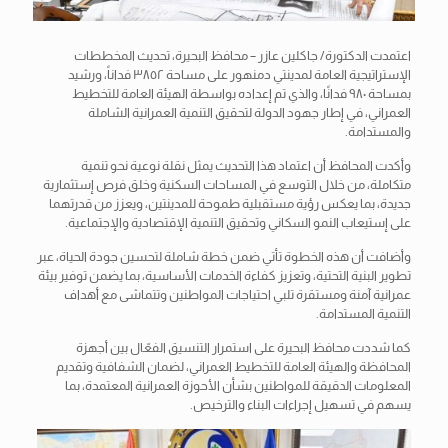
اعتمدت الدكتورة/ جاكلين عازر – محافظ البحيرة، تحديث المخططات
الإستراتيجية العامة لمدينتي دمنهور على مساحة ٣٨٥٢ فداناً، ورشيد
بمساحة ٩٨٠ فدانًا، والذي تم إعداده بواسطة الهيئة العامة للتخطيط
العمراني، في إطار جهود الدولة لتحقيق التنمية العمرانية الشاملة
والمستدامة.
وأكدت المحافظ أن اعتماد هذا التحديث يمثل نقلة نوعية نحو تنمية
متكاملة، من خلال التوسع في المساحات السكنية وخلق فرص إستثمارية
جديدة، بما يعكس رؤية مستقبلية طموحة للمدينتين، ويعزز من قدرتهما
على إستيعاب النمو السكاني وتحقيق التنمية الإقتصادية والإجتماعية.
وأضافت أن هذه الخطوة تأتي ضمن خطة شاملة لتحسين جودة الحياة، عبر
تطوير البنية التحتية، وتعزيز كفاءة الخدمات الأساسية، بما يضمن توفير بيئة
عمرانية آمنة ومستقرة تلبي احتياجات المواطنين وتتماشى مع أهداف
التنمية المستدامة.
كما شددت محافظ البحيرة على استمرار التنسيق الفعّال بين أجهزة
المحافظة والهيئة العامة للتخطيط العمراني، لضمان الشفافية وتقديم
المعلومات الدقيقة للمواطنين بشأن الأحوزة العمرانية المعتمدة، بما
يسهم في تسهيل إجراءات البناء والترخيص.