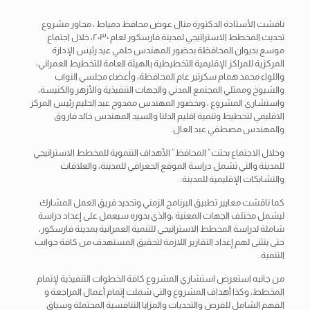
ناقشت الأستاذة الدكتورة منال عوض محافظ دمياط ، محاور مشروع
تحديث المخطط الاستراتيجي لمدينة فارسكور لعام ٢٠٣٠، خلال اجتماع
موسع بديوان المحافظة بحضور المهندس حلمي عيد رئيس الإدارة
المركزية للمراكز الإقليمية التخطيطية بالهيئة العامة للتخطيط العمراني،
واللواء محمد همام سكرتير عام المحافظة، وأعضاء مجلسي النواب
والشيوخ وممثلي المجتمع المدني والجهات التنفيذية والأزهر والكنيسة،
واستشاري المشروع ، وبحضور المهندس ممدوح عبد الحليم رئيس المركز
الاقليمي لتخطيط وتنمية اقليم الدلتا والسيد المهندس خالد فاروق
والمهندس مصطفي عبد العال.
وخلال الاجتماع بحثت” المحافظ” الأهداف التنموية للمخطط الاستراتيجي
للمدينة والتي تشمل دراسة الموقع الجغرافي للمدينة، والعلاقات
والتشابكات الإقليمية للمدينة.
كما ناقشت معايير تطبيق البرنامج الزمني وتحديد فريق العمل المشارك
ليشمل مختلف الجهات المعنية ،والذي بدوره سيعمل على إعداد دراسة
شاملة لدراسة المخطط الاستراتيجي للتنمية العمرانية بمدينة فارسكور،
حتى يتثنى لهم إعداد التقارير اللازمة لتحقيق المستهدف من كافة جوانب
التنمية.
من جانبه استعرض استشاري المشروع كافة الخطوات التنفيذية لإتمام
المخطط، وكذا أهداف المشروع والتي شملت إتمام أعمال المراجعة و
الفهم الشامل للفرص والتحديات والمزايا التنافسية المحتملة وسياق