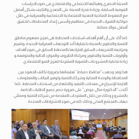
المدينة الحضري وهيكلها الاجتماعي والاقتصادي فى ضوء الدراسات
القومية السابقة، وزيادة قدرة المدينة على التصدي والتكيف بشكل أفضل
مع الضغوط المناخية الصحية الاقتصادية الاجتماعية والعمرانية في ظل
مواكبة التغيرات الجديدة فى مفاهيم وأسس إعداد المخططات لتحقيق
أفضل عوائد ممكنة.
كما أكد على أن أهم أهداف استحداث المخطط هى تعزيز مفهوم مناطق
التنمية والتطوير بالمدينة باعتبارها أحد التوجهات العمرانية الجديدة ،وتقييم
ومراجعة التشريعات السابق اقتراحها بالمخطط السابق في ضوء أهداف
وأولويات التنمية والتطوير ومراعاة الظروف والموارد الحالية والمتوقعة،و
زيادة فاعلية المشروعات التنموية المقترحة لتعزيز النمو الاقتصادي.
هذا وقد وجهت “محافظ دمياط” تعليماتها بضرورة تكاتف الجهود بين
المحافظة والوحدة المحلية وشركاء التنمية وتوفير البيانات والمعلومات
اللازمة للإسراع في معدلات التنفيذ والانتهاء من استحداث المخطط ،كما
أكدت “الدكتورة منال عوض” على ضرورة حصر جميع الطلبات الخاصة
بالمشروع وذلك من خلال المقترحات المقدمة من شركاء التمنية وممثلي
جهات المجتمع المدني وذلك كله في ضوء الاشتراطات المحددة .