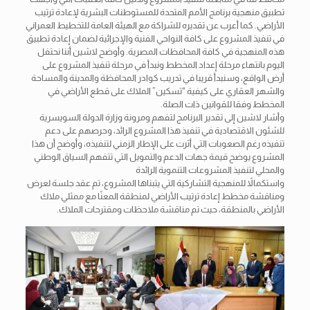
تطبيق منهجية برنامج الأمم المتحدة للمستوطنات البشرية لإعادة ترتيب
الأراضي. كما أعرب عن تقديره للشراكة مع الهيئة العامة للتخطيط العمراني
في تنفيذ المشروع على كافة النواحي الفنية والإجرائية لضمان إعادة تطبيق
هذه المنهجية في كافة المحافظات المصرية. وأوضح لاشين أننا نحتفل
اليوم بانتهاء مرحلة إعداد المخطط ونبدأ في مرحلة تنفيذ المشروع على
أرض الواقع، وسنبدأ قريبا في تدريب كوادر المحافظة والمدينة والمساحة
والشهر العقاري على كيفية “تسكين” الملاك على قطع الأراضي في
المخطط وفقا للقوانين ذات الصلة.
وأشار لاشين إلى تقدير البرنامج لتفهم ومرونة وزارة الدولة السويسرية
للشئون الاقتصادية في تنفيذ هذا المشروع الرائد، وحرصهم على دعم
تنفيذه رغم الصعوبات التي أثرت على الإطار الزمني لتنفيذه، وأوضح أن هذا
المشروع يوضح قيمة جهات الدعم والتمويل التي تتفهم السياق الوطني
والمحلي لتنفيذ المشروعات التنموية الرائدة
واستكمالاً للمنهجية التشاركية التي يتبناها المشروع، تم عقد جلسة لعرض
ومناقشة مخطط إعادة ترتيب الأراضي لمنطقة المعنًا مع ممثلي ملاك
الأراضي بالمنطقة، حيث تم مناقشة ملاحظات ومقترحات الملاك.