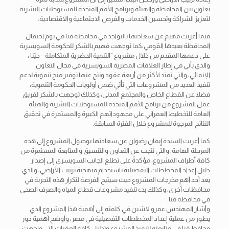
تعاون بين المحافظة والهيئة وبرنامج الأمم المتحدة للمستوطنات البشرية
لتعزيز الشراكة وتحسين الخدمات والفرص الاجتماعية والاقتصادية.
فيما أعربت فهيم عن سعادتها بالتواجد في محافظة قنا في يوم احتفال
المحافظة بعيدها القومي،كما توجهت فهيم بالشكر للحكومة السويسرية
على دعمها المقدم من خلال مشروع “التنمية الحضرية المتكاملة – حيًنا ،
والذي يأتي في إطار العلاقات المصرية السويسرية في مجال التعاون
الإنمائي، والتي تمتد لأكثر من أربعة عقود ونتج عنها توفير منح تنموية لدعم
تنفيذ العديد من المشروعات التي تأتي ضمن أولويات الحكومة التنموية،
فضلا عن القطاع الخاص والمجتمع المدني، وكذلك توجهت بالشكر لفريق
عمل المشروع من برنامج الأمم المتحدة للمستوطنات البشرية والهيئة
العامة للتخطيط العمراني على مجهوداتهم الكبيرة والمستمرة في تحقيق
النتائج المرجوة للمشروع خلال الفترة السابقة.
كما أعربت السيدة إيمان رضوان عن سعادتها بوصول المشروع إلى هذه
المرحلة الهامة، والتي نتجت عن التعاون والتنسيق والمتابعة المستمرة من
كافة أطراف المشروع، مؤكدةً على تطلع الجانب السويسري إلى إصدار
دليل إعداد المخططات التفصيلية باستخدام منهجية ترتيب الأراضي، والذي
يعد أحد أهم مخرجات المشروع حيث سيتيح الفرصة لتكرار هذه التجربة في
محافظات أخرى، وكذلك بدء تنفيذ مشروعات قطاع المياه والصرف الصحي
في محافظة قنا.
وأشار المهندس عمرو لاشين في كلمته إلى أهمية هذا المشروع الذي
يطور من عملية إعداد المخططات التفصيلية في مصر، وأوضح أهمية دور
محافظ قنا في متابعته لتنفيذ المشروع وتذليل كافة العقبات التي واجهت