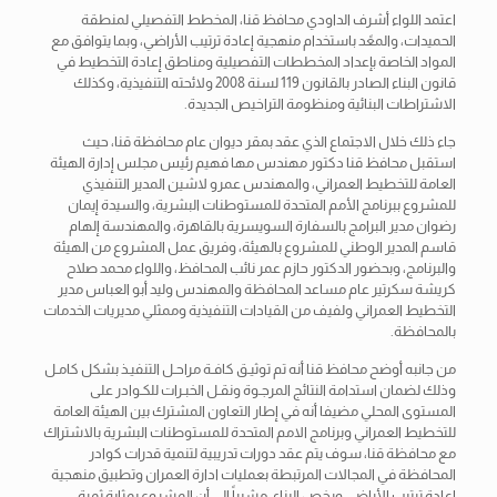
اعتمد اللواء أشرف الداودي محافظ قنا، المخطط التفصيلي لمنطقة
الحميدات، والمعًد باستخدام منهجية إعادة ترتيب الأراضي، وبما يتوافق مع
المواد الخاصة بإعداد المخططات التفصيلية ومناطق إعادة التخطيط في
قانون البناء الصادر بالقانون 119 لسنة 2008 ولائحته التنفيذية، وكذلك
الاشتراطات البنائية ومنظومة التراخيص الجديدة.
جاء ذلك خلال الاجتماع الذي عقد بمقر ديوان عام محافظة قنا، حيث
استقبل محافظ قنا دكتور مهندس مها فهيم رئيس مجلس إدارة الهيئة
العامة للتخطيط العمراني، والمهندس عمرو لاشين المدير التنفيذي
للمشروع ببرنامج الأمم المتحدة للمستوطنات البشرية، والسيدة إيمان
رضوان مدير البرامج بالسفارة السويسرية بالقاهرة، والمهندسة إلهام
قاسم المدير الوطني للمشروع بالهيئة، وفريق عمل المشروع من الهيئة
والبرنامج، وبحضور الدكتور حازم عمر نائب المحافظ، واللواء محمد صلاح
كريشة سكرتير عام مساعد المحافظة والمهندس وليد أبو العباس مدير
التخطيط العمراني ولفيف من القيادات التنفيذية وممثلي مديريات الخدمات
بالمحافظة.
من جانبه أوضح محافظ قنا أنه تم توثيـق كافـة مراحـل التنفيـذ بشكل كامـل
وذلك لضمان استدامة النتائج المرجـوة ونقـل الخبـرات للكـوادر على
المستوى المحلي مضيفا أنه في إطار التعاون المشترك بين الهيئة العامة
للتخطيط العمراني وبرنامج الامم المتحدة للمستوطنات البشرية بالاشتراك
مع محافظة قنا، سوف يتم عقد دورات تدريبية لتنمية قدرات كوادر
المحافظة في المجالات المرتبطة بعمليات ادارة العمران وتطبيق منهجية
إعادة ترتيب الأراضي ورخص البناء، مشيراً إلى أن المشروع بمثابة ثمرة