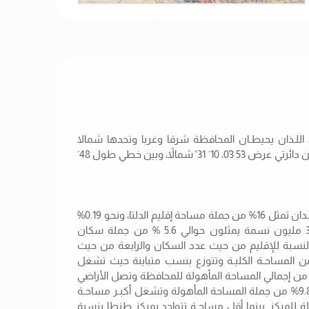
للـذان يحيطـان المحافظة شرقا وغربا وتحدها شمالا
محافظة كفر الشيخ وجنوبا محافظة المنوفية, وتمتد المحافظة بين دائرتي عرض 53َ 03ْ، 10 َ 31 ْ شمالاً، وبين خطي طول 48 َ
وتبلغ مساحة محافظة الغربية حوالي 1943.27 كم2 أي 462.3ألـف فـدان تمثل 16% من جملة مساحة إقليم الدلتا، ونحو 0.19%
من جملة مساحة الجمهوريـة ويصـل تعداد سكانها حوالي 3.90 مليون نسمة يمثلون حوالي 5.6 % من جملة سكان
تبة الثانية بالنسبة للإقليم من حيث عدد السكان والرابعة من حيث
 وتبلغ المساحة المأهولة 1881.08 كم2 بنسبـة 96.8% من المساحـة الكليـة وتتوزع بنسب متباينة حيث تشغل
عمالات الزراعية داخل الزمام المسطـح الأكبـر بنسبـة 86.1% من إجمالي المساحة المأهولة للمحافظة وتصل الأراضي
البور إلى حوالي 4% كما نجد أن الاستعمـالات العمرانية تصل إلى 9.8% من جملة المساحة المأهولة وتشغل أكبـر مساحـة
 بنسبة 88.6% من جملة المأهولة للمركز, بينما أقل مساحـة تتواجد بمركز طنطا بنسبة