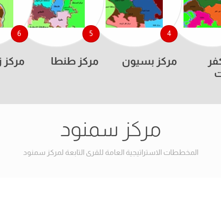
6
5
4
فر
مركز بسيون
مركز طنطا
مركز ز
ت
مركز سمنود
المخططات الاستراتيجية العامة للقرى التابعة لمركز سمنود