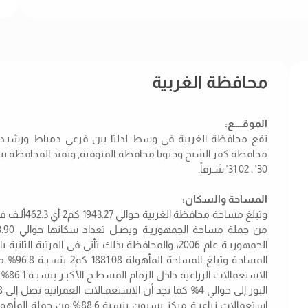
محافظة الغربية
الموقــــع:
تقع محافظة الغربية في وسط لدلتا بين فرعي دمياط ورشيـد ا
30 ْ ، 02َ 31 ْ شـرقاً.
المساحة والسكان:
الجمهوريـة عام 2006، والمحافظة بذلك تأتي في المر
المساحة
الاست
استعمالات زراعيـة مركز بسيون