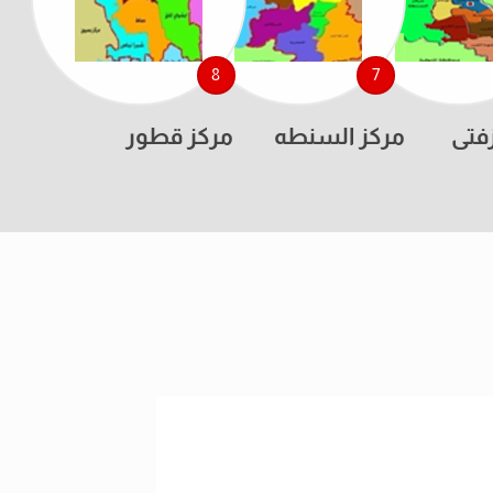
8
7
فتى
مركز السنطه
مركز قطور