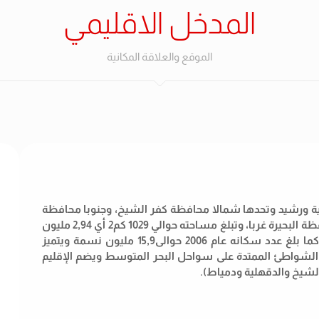
المدخل الاقليمي
الموقع والعلاقة المكانية
ية ورشيد وتحدها شمالا محافظة كفر الشيخ، وجنوبا محافظة
المنوفية، وشرقا محافظة الدقهلية والقليوبية، ومحافظة البحيرة غربا، وتبلغ مساحته حوالي 1029 كم2 أي 2,94 مليون
فدان تمثل نحو 1,22% من جملة مساحة الجمهورية، كما بلغ عدد سكانه عام 2006 حوالى15,9 مليون نسمة ويتميز
 في الشواطئ الممتدة على سواحل البحر المتوسط ويضم الإقليم
لشيخ والدقهلية ودمياط).