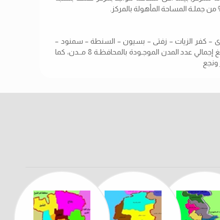
طا – المحلـة الكبرى – كفر الزيات – زفتى – بسيون – السنطة – سمنود –
قطور)، تضـم كل منهـا مدينـة عاصمة للمركز بذات المسمي ، ليبلغ إجمالي عدد المدن الموجـودة بالمحافظـة 8 مــدن، كما