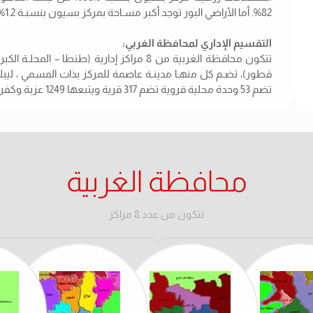
82%. أما الأراضي البور توجد أكبر مسـاحة بمركز بسيون بنسبـة 1.2% من جملـة المساحة المأهولة بالمركز.
التقسيم الإداري لمحافظة الغربي:
تتكون محافظة الغربية من 8 مراكز إدارية (طن
تضم 53 وحدة محلية قروية تضم 317 قرية ويتبعها 1249 عزبة وكفر ونجع
محافظة الغربية
تتكون من عدد 8 مراكز