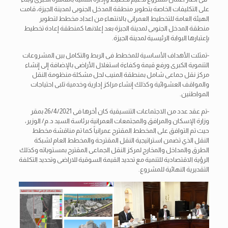
على التكليفات الخاصة بتطوير منطقة المدخل الجنوبى لمدينة الجيزة، قامت
الهيئة العامة للتخطيط العمرانى بالانتهاء من اعداد مخطط لتطوير
منطقة المدخل الجنوبى لمدينة الجيزة بعد إعلانها كمنطقة إعادة تخطيط
بإعتبارها البوابة الرئيسية لمدينة الجيزة.
-تمثلت الأهداف الأساسية للمخطط فى الربط والتكامل بين المشروعات
التنموية الكبرى ورفع قيمة وكفاءة استغلال
الأراضى بالإضافة إلى إنشاء
مركز نقل جماعى شامل بمنطقة المنيب لحل مشكلة منظومة النقل
والمواقف العشوائية وكذلك إنشاء مراكز إدارية وخدمية تلبى احتياجات
المواطنين.
-تم عقد عدد من الاجتماعات التنسيقية كان أخرها فى 26/4/2021 بمقر
وزارة الإسكان والمرافق والمجتمعات العمرانية برئاسة السيد د.م/ الوزير،
حيث تم التوافق على المخطط المقترح عمرانياً كما تم مناقشة مخطط
النقل الذي تضمن استراتيجية النقل المقترحة والمخطط العام لشبكة
الطرق والمداخل والمخارج لمركز النقل الجماعى المقترح بمستوياته وكذلك
الرؤية الاقتصادية للتنمية مع تحديد القيمة السوقية للاراضى وتحديد التكلفة
التقديرية النهائية للمشروع.