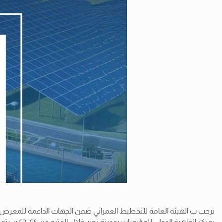
نرحب ب الهيئة العامة للتخطيط العمراني ضمن الجهات الداعمة للمعرض والم
بمركز القاهرة الدولي للمؤتمرات بمدينة نصر خلال الفتره من ٢٤-٢٦ سبتمبر ٢٠٢٥.