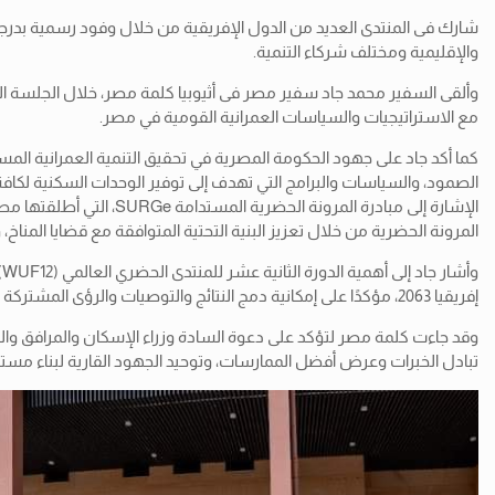
شارك فى المنتدى العديد من الدول الإفريقية من خلال وفود رسمية بدرجات
والإقليمية ومختلف شركاء التنمية.
وألقى السفير محمد جاد سفير مصر فى أثيوبيا كلمة مصر، خلال الجلسة الخاص
مع الاستراتيجيات والسياسات العمرانية القومية في مصر.
كما أكد جاد على جهود الحكومة المصرية في تحقيق التنمية العمرانية المستد
الصمود، والسياسات والبرامج التي تهدف إلى توفير الوحدات السكنية لكاف
المرونة الحضرية من خلال تعزيز البنية التحتية المتوافقة مع قضايا المناخ،
إفريقيا 2063، مؤكدًا على إمكانية دمج النتائج والتوصيات والرؤى المشتركة التي ستصدر عن المنتدى الحضري الإفريقي في جدول أعمال المنتدى الحضري العالمي WUF12، بما يضمن تمثيل وجهة نظر وأولويات القارة الإفريقية.
تبادل الخبرات وعرض أفضل الممارسات، وتوحيد الجهود القارية لبناء مستقب