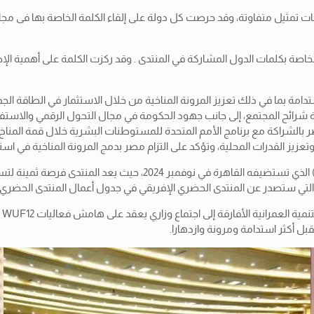
 تمثيل متفاوتة، وقد حرصت كل دولة على إلقاء الكلمة الخاصة بها فى مجال 
ة بكلمات الدول المشاركة في المنتدى . وقد ركزت الكلمة على أهمية الإطار ا
امة بما في ذلك تعزيز المرونة المناخية من خلال الاستثمار في الطاقة الجديد
ة شرائح المجتمع، إلى جانب جهود الحكومة في مجال التحول الرقمي والاستف
 وتعزيز القدرات المحلية، وتؤكد على التزام مصر بدمج المرونة المناخية في است
وأشار جاد إلى أهمية الدورة الثانية عشر للمنتدى الحضري العالمي (UF12
وق
ل أكثر استدامة ومرونة وازدهارا.