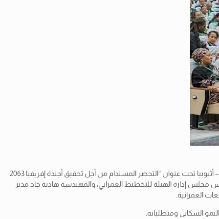
شاركت مصر من خلال وزارة الاسكان والمرافق والمجتمعات العمرانية فى الدورة الأولى للمنتدى الحضري الإفريقي (AUF)، والمنعقد” بمدينة أديس أبابا– أثيوبيا تحت عنوان “التحضر المستدام من أجل تحقيق أجندة إفريقيا 2063
مها فهيم رئيس مجلس إدارة الهيئة للتخطيط العمراني، والمهندسة هادية جاد مدير
ات العمرانية.
لنمو السكانى ومتطلباته.