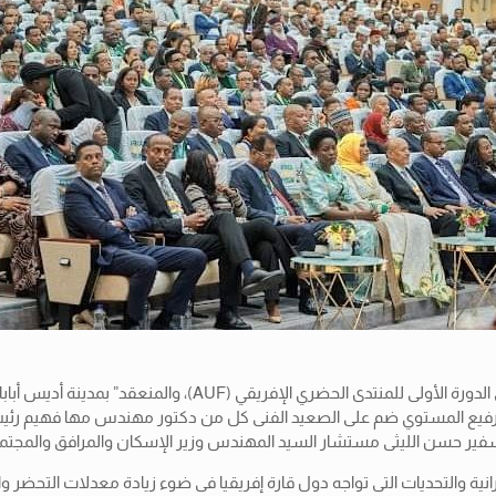
، وجاءت المشاركة من خلال وفد رفيع المستوي ضم على الصعيد الفنى كل من دكتور مهندس 
السفير حسن الليثى مستشار السيد المهندس وزير الإسكان والمرافق والمجتمع
نية والتحديات التى تواجه دول قارة إفريقيا فى ضوء زيادة معدلات التحضر وا