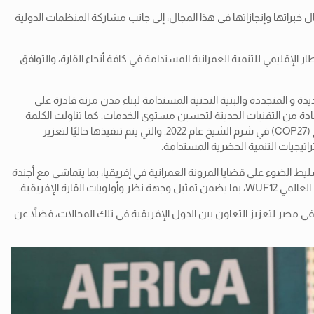
خبراتها وإنجازاتها فى هذا المجال، إلى جانب مشاركة المنظمات الدولية
لإقليمي للتنمية العمرانية المستدامة في كافة أنحاء القارة، والتوافق
ة و المتجددة والبنية التحتية المستدامة لبناء مدن مرنة قادرة على
ادة من التقنيات الحديثة لتحسين مستوى الخدمات. كما تناولت الكلمة
الإشارة إلى مبادرة المرونة الحضرية المستدامة SURGe، التي أطلقتها مصر بالشراكة مع برنامج الأمم المتحدة للمستوطنات البشرية خلال قمة المناخ (COP27) في شرم الشيخ عام 2022. والتي يتم تنفيذها حاليًا لتعزيز
راتيجيات التنمية الحضرية المستدامة.
W) الذي تستضيفه القاهرة في نوفمبر 2024، حيث يعد المنتدى فرصة ثمينة لتسليط الضوء على قضايا المرونة العمرانية في إفريقيا، بما يتماشى مع أجندة
د جاءت كلمة مصر لتؤكد على دعوة السادة وزراء الإسكان والمرافق والتنمية العمرانية الأفارقة إلى اجتماع وزاري يعقد على هامش فعاليات WUF12 في مصر لتعزيز التعاون بين الدول الإفريقية في تلك المجالات، فضلاً عن