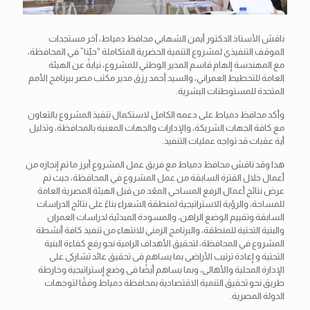
ناقش الأستاذ الدكتور أيمن الشهابي محافظ دمياط، آخر مستجدات
الموقف التنفيذي لمشروع التنمية الحضرية المتكاملة “حيِّنا” في المحافظة،
مع المهندسة إلهام قاسم المدير الوطني للمشروع، نيابةً عن الهيئة
العامة للتخطيط العمراني، والسيد أحمد رزق مدير مكتب مصر ببرنامج الأمم
المتحدة للمستوطنات البشرية.
وأكد
محافظ دمياط على دعمه الكامل لاستكمال تنفيذ المشروع بالتعاون
مع كافة الجهات الشريكة، والإدارات والجهات المعنية بالمحافظة، وتذليل
أية عقبات قد تواجه عمليات التنفيذ.
هذا وقد ناقش محافظ دمياط مع فريق عمل المشروع أبرز ما تم إنجازه من
أعمال خلال الفترة السابقة من عمل المشروع في المحافظة، حيث تم
عرض نتائج أعمال الرفع المساحي المعًد من قبل الهيئة المصرية العامة
للمساحة، والرؤية الاستراتيجية لمنطقة الشعراء بناءً على نتائج الدراسات
السابقة وتقييم الوضع الراهن، والمسودة المبدئية لدراسات العمران
والبنية التحتية للمنطقة، والبرنامج الزمني للانتهاء من تنفيذ كافة أنشطة
المشروع في المحافظة، لتحقيق الأهداف الرامية نحو رفع كفاءة البنية
التحتية و إعادة ترتيب الأراضى بما يساهم فى تحقيق عائد تشاركى على
الإدارة المحلية والأهالى، وبما يساهم أيضًا فى وضع إستراتيجية وخارطة
طريق نحو تحقيق التنمية الاقتصادية بمحافظة دمياط وفقًا لتوجهات
الدولة المصرية.