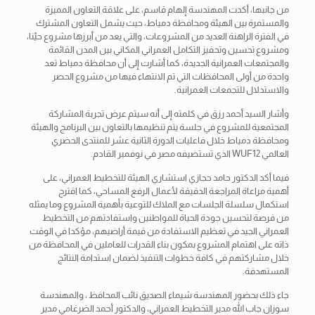
من جانبها، أكدت المهندسة إلهام قاسم، على علاقة التعاون المميزة
والمستمرة بين الهيئة ومحافظة دمياط، حيث يشمل التعاون المشترك
في الفترة الراهنة العديد من المشروعات، والتي يعد من أبرزها مشروع حيِّنا،
ومشروع تحسين وتحفيز التكامل العمراني المكاني بين المدن القائمة
والمجتمعات العمرانية الجديدة، كما أشارت إلى أن محافظة دمياط تعد
واحدة من أولى المحافظات التي تم الانتهاء فيها من مشروع الحصر
والاستدلال للتجمعات العمرانية.
وأشار السيد أحمد رزق في كلمته إلى أنه سيتم عرض تجربة المشاركة
المجتمعية للمشروع في جلسة يتم تنظيمها بالتعاون بين البرنامج والهيئة
ومحافظة دمياط خلال فاعليات الدورة الثانية عشر للمنتدى الحضري
العالمي WUF12 الذي تستضيفه مصر في نوفمبر القادم.
فيما أكد الدكتور حامد حجازي استشاري الهيئة للتخطيط العمراني، على
أهمية مراعاة المراجعة الدقيقة لأعمال الرفع المساحي، كما اقترح
استكمال سلسلة الجلسات مع الملاك للتوعية بأهمية المشروع وما يمثله
من فرصة لتحسين جودة الحياة للمواطنين واستفادتهم من التخطيط
العمراني الجيد في تعظيم الاستفادة من قيمة أراضيهم، مؤكدا في الوقت
ذاته على اهتمام المشروع بمكون بناء القدرات للعاملين في المحافظة من
خلال مشاركتهم في كافة خطوات التنفيذ لضمان استدامة النتائج
المستهدفة.
جاء ذلك بحضور المهندسة شيماء الصديق نائب المحافظ ، والمهندسة
سوزان جاب الله مدير التخطيط العمراني، والدكتور أحمد الضرغامي مدير