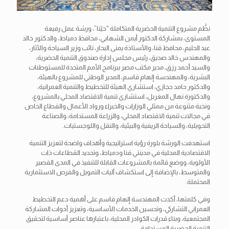
نظَّم مشروع التنمية الحضرية المتكاملة “حيّنا”، ورشة عمل رفيعة
المستوى، بمشاركة الدكتور أيمن الشهابي، محافظ دمياط، والدكتور خالد
عبد الحليم، محافظ قنا، والأستاذة يمنى البحار، نائب وزير السياحة والآثار،
والمهندس خالد صديق، رئيس مجلس إدارة صندوق التنمية الحضرية،
والسيد أحمد رزق، مدير مكتب مصر ببرنامج الأمم المتحدة للمستوطنات
البشرية، والمهندسة إلهام
قاسم، المدير الوطني للمشروع بالهيئة،
والدكتور حامد حجازي، استشاري الهيئة للتخطيط والتنمية العمرانية،
والدكتورة نهال المغربل، استشاري تنمية الاقتصاد المحلي بالمشروع،
ونخبة متنوعة من ممثلي الوزارات والخبراء ورواد الأعمال والقطاع الخاص
في مجالات تنمية الاقتصاد المحلي، والزراعة المستدامة، والصناعة
التحويلية، والسياحة الريفية والبيئية، والنقل واللوجستيات.
استهدفت الورشة بلورة رؤية استراتيجية وأهداف واضحة لتعزيز التنمية
الاقتصادية المحلية في مدينتي قنا ودمياط، وتحديد القطاعات ذات
الأولوية، ووضع قائمة بالمشروعات القابلة للتنفيذ في المدى القصير
والمتوسط، بالإضافة إلى استكشاف آليات التمويل والفرص الاستثمارية
المحتملة.
وفي كلمتها، أكدت المهندسة إلهام قاسم على أهمية دعم التخطيط
العمراني التشاركي، وتحسين الخدمات الأساسية، وتعزيز أدوات المشاركة
المجتمعية، وبناء قدرات الكوادر المحلية، باعتبارها عناصر أساسية لتحقيق
التنمية الحضرية المستدامة.