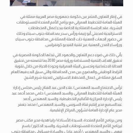
في إطار التعاون المثمر بين حكومة جمهورية مصر العربية ممثلة في
الهيئة العامة للتخطيط العمراني مع برنامج الأمم المتحدة للمستوطنات
البشرية، عقد الجلسة الافتتاحية الخاصة ببدء اعمال المخططات
الاستراتيجية لمدينتي أبو زنيمة ورأس سدر بمحافظة جنوب سيناء وذلك
في حضور الجهات المعنية ذات الصلة الممثلة في محافظة جنوب سيناء
ورؤساء المدن المعنية عبر تقنية الفيديو كونفرانس.
يأتي ذلك في ضوء دعم التعاون
والجهود التي تبذلها الحكومة المصرية في
تحقيق اهداف التنمية المستدامة ورؤية مصر 2030 بما تتضمنه من تحقيق
العدالة الاجتماعية وتحسين البيئة العمرانية وجودة الحياة من خلال تقوية
الترابط الوظيفي والعضوي بين مدن المحافظة والتي سبق البدء فيها العام
السابق ممثلة في اعمال المخطط الاستراتيجي لمدينة شرم الشيخ.
ترأس الاجتماع السيد المهندس/ علاء الدين عبد الفتاح رئيس مجلس إدارة
الهيئة العامة للتخطيط العمراني، والسيد المهندس/ حلمي محمد أحمد عيد
رئيس الإدارة المركزية للأقاليم التخطيطية، والسيد المهندس أحمد
عبدالسميع مدير إقليم قناة السويس، والسيد المهندس/ محمد جعفر
مدير عام الإدارة العامة لشؤون المراكز الإقليمية.
ومن برنامج الأمم المتحدة، السيدة الأستاذة/ رانيا هدية مدير مكتب مصر
لبرنامج الأمم المتحدة للمستوطنات البشرية، والسيد الدكتور/ باسم
فهمي، والسيد المهندس/ أحمد عادل، والسادة مسؤولي محافظة جنوب