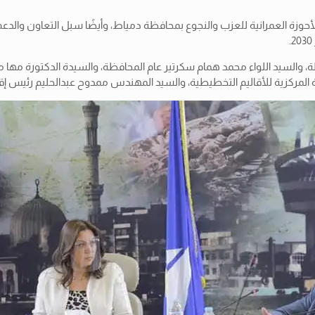
وزة العمرانية للعزب والنجوع بمحافظة دمياط، وأيضًا سبل التعاون والدعم
ة، والسيد اللواء محمد همام سكرتير عام المحافظة، والسيدة الدكتورة مها
لمركزية للأقاليم التخطيطية، والسيد المهندس ممدوح عبدالحليم رئيس إقليم