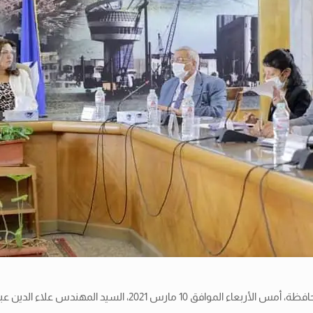
استقبلت السيدة الدكتورة منال عوض محافظ دمياط، في ديوان عام ال