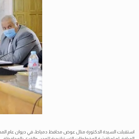
المرافق له لمناقشة المخططات الاستراتيجية للمدن والقرى بالمحافظة.