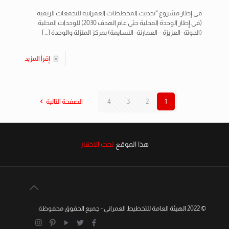
فى إطار مشروع “تحديث المخططات العمرانية للتجمعات الريفية
(فى إطار الوحدة المحلية حتى عام الهدف 2030) للوحدات المحلية
(الحوتة -العزيزة – العمارنة- النسايمة) بمركز المنزلة والوحدة
[…]
إقرأ المزيد
1
2
3
4
الصفحة التالية
هذا الموقع
تحت الاختبار
© 2022 الهيئة العامة للتخطيط العمراني - جميع الحقوق محفوظة