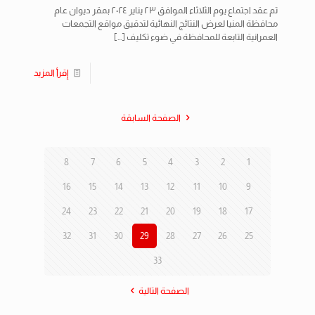
تم عقد اجتماع يوم الثلاثاء الموافق ٢٣ يناير ٢٠٢٤ بمقر ديوان عام
محافظة المنيا لعرض النتائج النهائية لتدقيق مواقع التجمعات
العمرانية التابعة للمحافظة في ضوء تكليف
[…]
إقرأ المزيد
الصفحة السابقة
8
7
6
5
4
3
2
1
16
15
14
13
12
11
10
9
24
23
22
21
20
19
18
17
32
31
30
29
28
27
26
25
33
الصفحة التالية